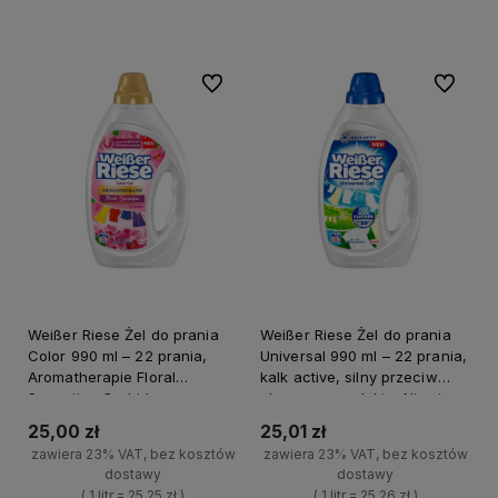
Do koszyka
Do koszyka
-
-
Do ulubionych
Do ulubi
Weißer Riese Żel do prania
Weißer Riese Żel do prania
Color 990 ml – 22 prania,
Universal 990 ml – 22 prania,
Aromatherapie Floral
kalk active, silny przeciw
Sensation Orchidee, z
plamom – produkt z Niemiec
niemiec
25,00 zł
25,01 zł
zawiera 23% VAT, bez kosztów
zawiera 23% VAT, bez kosztów
dostawy
dostawy
( 1 litr = 25,25 zł )
( 1 litr = 25,26 zł )