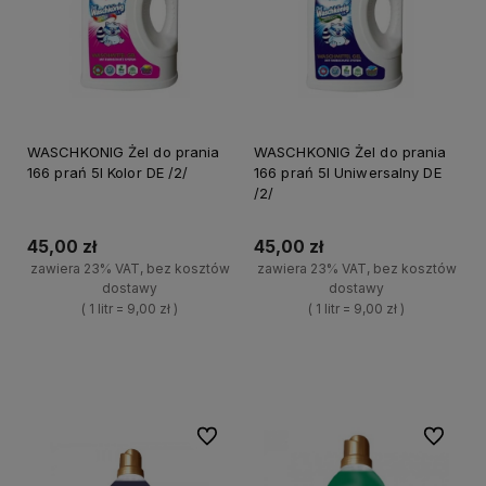
WASCHKONIG Żel do prania
WASCHKONIG Żel do prania
166 prań 5l Kolor DE /2/
166 prań 5l Uniwersalny DE
/2/
45,00 zł
45,00 zł
zawiera 23% VAT, bez kosztów
zawiera 23% VAT, bez kosztów
dostawy
dostawy
( 1 litr = 9,00 zł )
( 1 litr = 9,00 zł )
+
+
Do koszyka
Do koszyka
-
-
Do ulubionych
Do ulubi