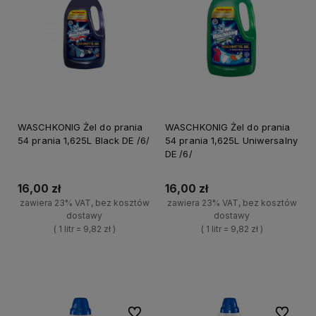
WASCHKONIG Żel do prania
WASCHKONIG Żel do prania
54 prania 1,625L Black DE /6/
54 prania 1,625L Uniwersalny
DE /6/
16,00 zł
16,00 zł
zawiera 23% VAT, bez kosztów
zawiera 23% VAT, bez kosztów
dostawy
dostawy
( 1 litr = 9,82 zł )
( 1 litr = 9,82 zł )
+
+
Do koszyka
Do koszyka
-
-
Do ulubionych
Do ulubi