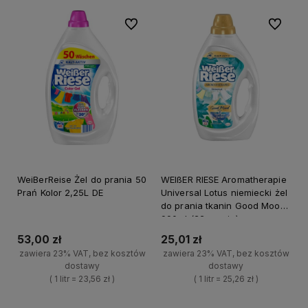
Do ulubionych
Do ulubi
WeiBerReise Żel do prania 50
WEIßER RIESE Aromatherapie
Prań Kolor 2,25L DE
Universal Lotus niemiecki żel
do prania tkanin Good Mood
990ml (22 prania)
53,00 zł
25,01 zł
zawiera 23% VAT, bez kosztów
zawiera 23% VAT, bez kosztów
dostawy
dostawy
( 1 litr = 23,56 zł )
( 1 litr = 25,26 zł )
+
+