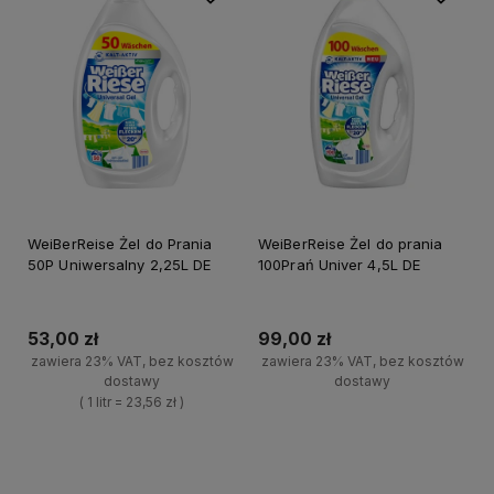
WeiBerReise Żel do Prania
WeiBerReise Żel do prania
50P Uniwersalny 2,25L DE
100Prań Univer 4,5L DE
53,00 zł
99,00 zł
zawiera 23% VAT, bez kosztów
zawiera 23% VAT, bez kosztów
dostawy
dostawy
( 1 litr = 23,56 zł )
+
Do koszyka
+
-
Do koszyka
-