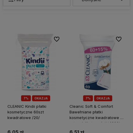
Do ulubionych
Do ulubi
7%
OKAZJA
7%
OKAZJA
CLEANIC Kindii płatki
Cleanic Soft & Comfort
kosmetyczne 60szt
Bawełniane płatki
kwadratowe /20/
kosmetyczne kwadratowe 69
szt. – delikatne płatki 100%
bawełny
6,05 zł
6,51 zł