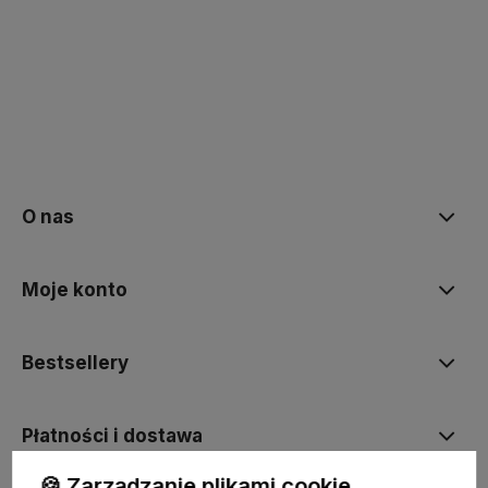
polityce prywatności
O nas
Moje konto
Bestsellery
Płatności i dostawa
🍪 Zarządzanie plikami cookie