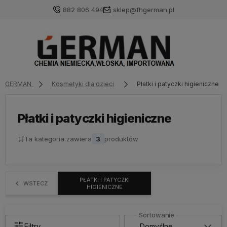
882 806 494
sklep@fhgerman.pl
GERMAN
Kosmetyki dla dzieci
Płatki i patyczki higieniczne
Płatki i patyczki higieniczne
🛒
Ta kategoria zawiera
3
produktów
PŁATKI I PATYCZKI
WSTECZ
HIGIENICZNE
Filtry