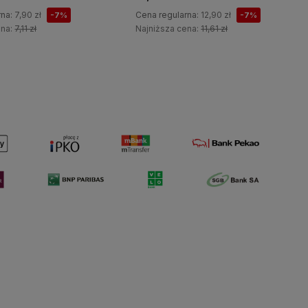
rna:
7,90 zł
Cena regularna:
12,90 zł
-7%
-7%
ena:
7,11 zł
Najniższa cena:
11,61 zł
Do koszyka
Do koszyka