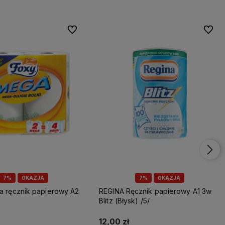
Do ulubionych
Do ulu
7%
OKAZJA
7%
OKAZJA
REGINA Ręcznik papierowy A1 3w
Blitz (Błysk) /5/
12,00 zł