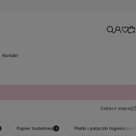
Kontakt
Wybierz coś dla siebie z naszej aktualnej
oferty lub zaloguj się, aby przywrócić dodane
produkty do listy z poprzedniej sesji.
Zobacz więcej
Papier toaletowy
Płatki i patyczki higieniczne
1