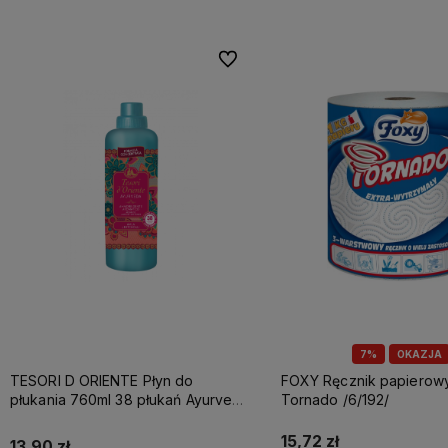
Do ulubionych
7%
OKAZJA
TESORI D ORIENTE Płyn do
FOXY Ręcznik papierowy A1 3w
płukania 760ml 38 płukań Ayurveda
Tornado /6/192/
IT Nowy /12/
15,72 zł
13,90 zł