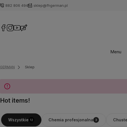
882 806 494
sklep@fhgerman.pl
Menu
GERMAN
Sklep
Hot items!
Chemia profesjonalna
Chuste
Wszystkie
12
3