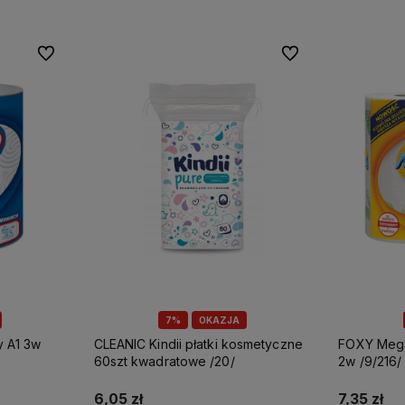
Do ulubionych
Do ulubionych
7%
OKAZJA
CLEANIC Kindii płatki kosmetyczne
FOXY Mega ręcznik papierowy A2
60szt kwadratowe /20/
2w /9/216/
6,05 zł
7,35 zł