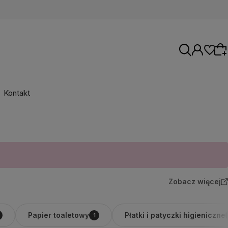
Kontakt
Wybierz coś dla siebie z naszej aktualnej
oferty lub zaloguj się, aby przywrócić dodane
produkty do listy z poprzedniej sesji.
Zobacz więcej
Papier toaletowy
Płatki i patyczki higieniczne
1