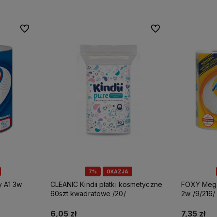
Do ulubionych
Do ulubionych
7%
OKAZJA
CLEANIC Kindii płatki kosmetyczne
FOXY Mega ręcznik papierowy A2
60szt kwadratowe /20/
2w /9/216/
6,05 zł
7,35 zł