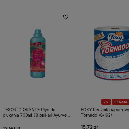
Do ulubionych
7%
OKAZJA
TESORI D ORIENTE Płyn do
FOXY Ręcznik papierowy A1 3w
płukania 760ml 38 płukań Ayurveda
Tornado /6/192/
IT Nowy /12/
15,72 zł
13,90 zł