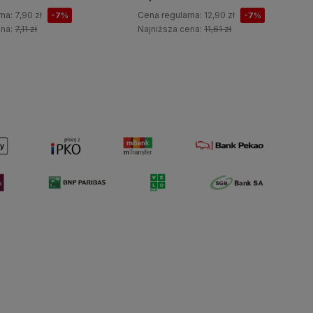
rna:
7,90 zł
Cena regularna:
12,90 zł
-7%
-7%
ena:
7,11 zł
Najniższa cena:
11,61 zł
Do koszyka
Do koszyka