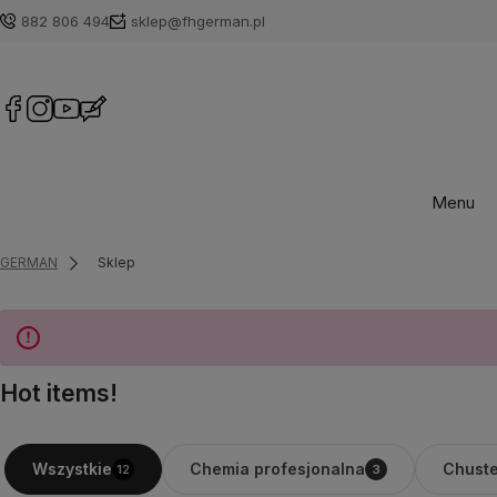
882 806 494
sklep@fhgerman.pl
Menu
GERMAN
Sklep
Hot items!
Chemia profesjonalna
Chuste
Wszystkie
12
3