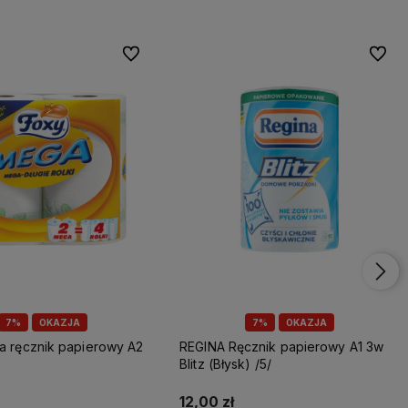
Do ulubionych
Do ulu
7%
OKAZJA
7%
OKAZJA
REGINA Ręcznik papierowy A1 3w
Blitz (Błysk) /5/
12,00 zł