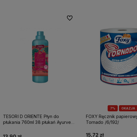
Do ulubionych
7%
OKAZJA
TESORI D ORIENTE Płyn do
FOXY Ręcznik papierowy A1 3w
płukania 760ml 38 płukań Ayurveda
Tornado /6/192/
IT Nowy /12/
15,72 zł
13,90 zł