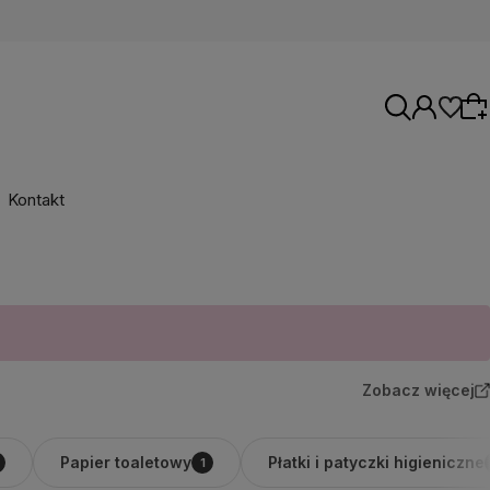
Kontakt
Wybierz coś dla siebie z naszej aktualnej
oferty lub zaloguj się, aby przywrócić dodane
produkty do listy z poprzedniej sesji.
Zobacz więcej
Papier toaletowy
Płatki i patyczki higieniczne
1