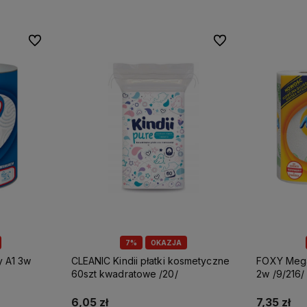
Do ulubionych
Do ulubionych
7%
OKAZJA
CLEANIC Kindii płatki kosmetyczne
FOXY Mega ręcznik papierowy A2
60szt kwadratowe /20/
2w /9/216/
6,05 zł
7,35 zł