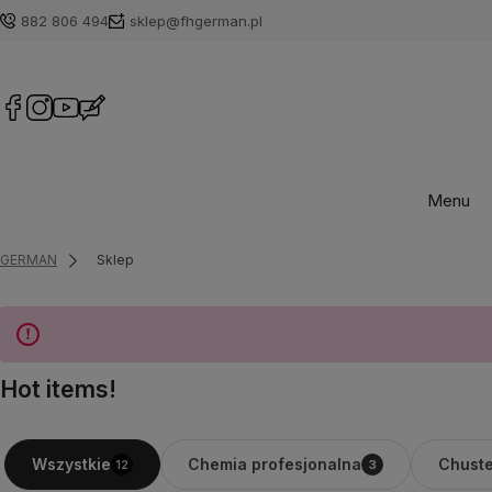
882 806 494
sklep@fhgerman.pl
Menu
GERMAN
Sklep
Hot items!
Chemia profesjonalna
Chuste
Wszystkie
12
3