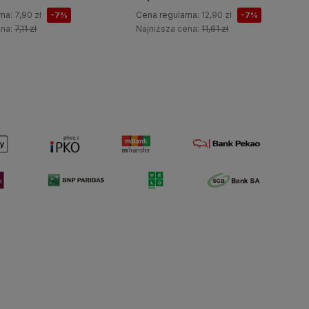
rna:
7,90 zł
Cena regularna:
12,90 zł
-7%
-7%
ena:
7,11 zł
Najniższa cena:
11,61 zł
Do koszyka
Do koszyka