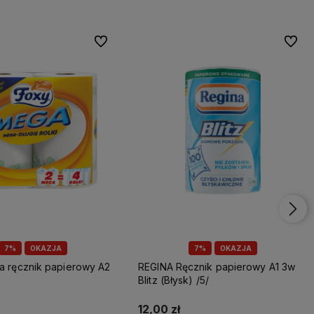
Do ulubionych
Do ulu
7%
OKAZJA
7%
OKAZJA
REGINA Ręcznik papierowy A1 3w
Blitz (Błysk) /5/
12,00 zł