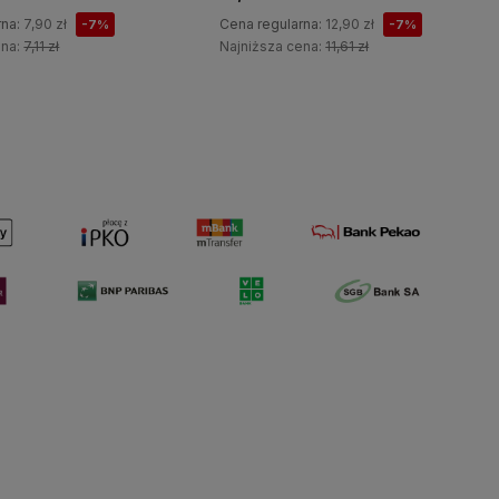
rna:
7,90 zł
Cena regularna:
12,90 zł
-7%
-7%
ena:
7,11 zł
Najniższa cena:
11,61 zł
Do koszyka
Do koszyka