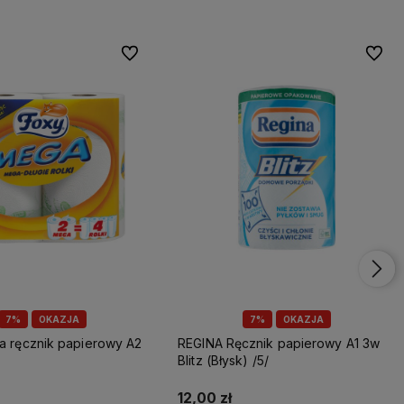
Do ulubionych
Do ulu
7%
OKAZJA
7%
OKAZJA
REGINA Ręcznik papierowy A1 3w
Blitz (Błysk) /5/
12,00 zł