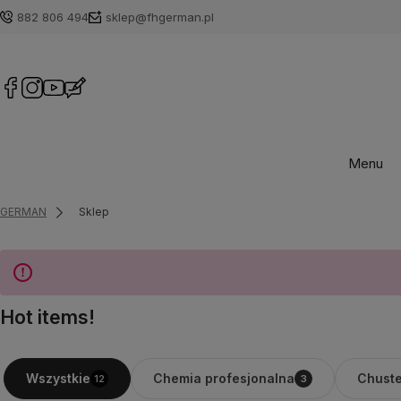
882 806 494
sklep@fhgerman.pl
Menu
GERMAN
Sklep
Hot items!
Chemia profesjonalna
Chuste
Wszystkie
12
3