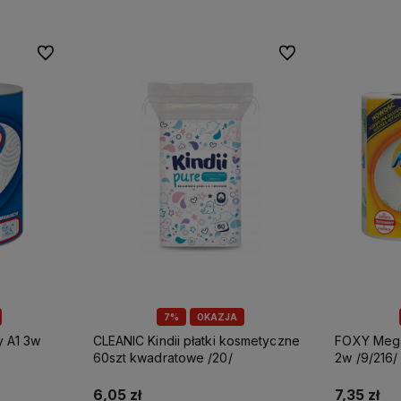
Do ulubionych
Do ulubionych
7%
OKAZJA
CLEANIC Kindii płatki kosmetyczne
FOXY Mega ręcznik papierowy A2
60szt kwadratowe /20/
2w /9/216/
6,05 zł
7,35 zł