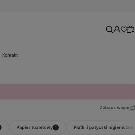
Kontakt
Wybierz coś dla siebie z naszej aktualnej
oferty lub zaloguj się, aby przywrócić dodane
produkty do listy z poprzedniej sesji.
Zobacz więcej
Papier toaletowy
Płatki i patyczki higieniczne
1