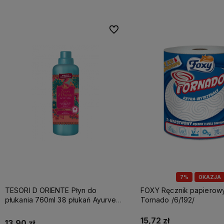
Do ulubionych
7%
OKAZJA
TESORI D ORIENTE Płyn do
FOXY Ręcznik papierowy A1 3w
płukania 760ml 38 płukań Ayurveda
Tornado /6/192/
IT Nowy /12/
15,72 zł
13,90 zł