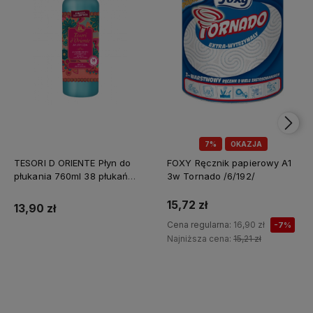
7%
OKAZJA
TESORI D ORIENTE Płyn do
FOXY Ręcznik papierowy A1
płukania 760ml 38 płukań
3w Tornado /6/192/
Ayurveda IT Nowy /12/
15,72 zł
13,90 zł
Cena regularna:
16,90 zł
-7%
Najniższa cena:
15,21 zł
Do koszyka
Do koszyka