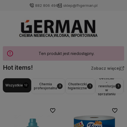
882 806 494
sklep@fhgerman.pl
Ten produkt jest niedostępny.
Hot items!
Zobacz więcej
GecoLab
-
Chemia
Chusteczki
Wszystkie
12
rewolucja
3
1
1
profesjonalna
higieniczne
w
sprzątaniu
Do ulubionych
Do ulubi