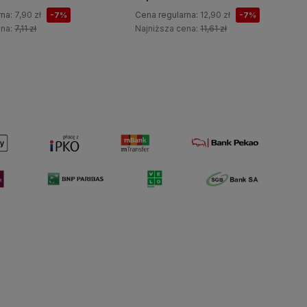
rna:
7,90 zł
Cena regularna:
12,90 zł
-7%
-7%
ena:
7,11 zł
Najniższa cena:
11,61 zł
Do koszyka
Do koszyka