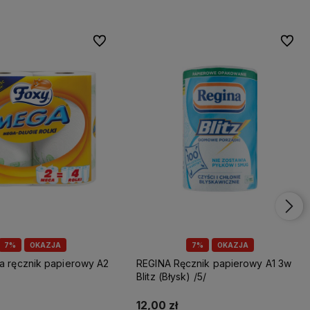
Do ulubionych
Do ulu
7%
OKAZJA
7%
OKAZJA
REGINA Ręcznik papierowy A1 3w
Blitz (Błysk) /5/
12,00 zł