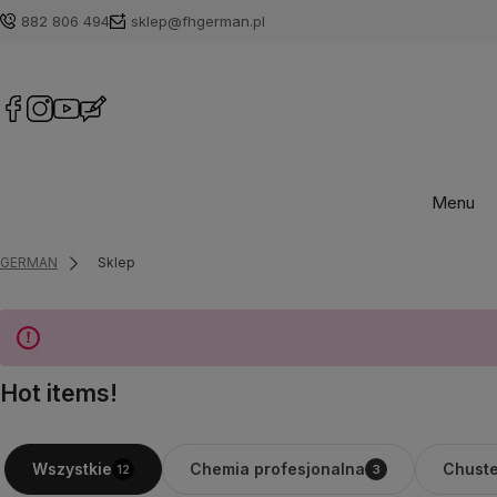
882 806 494
sklep@fhgerman.pl
Menu
GERMAN
Sklep
Hot items!
Chemia profesjonalna
Chuste
Wszystkie
12
3