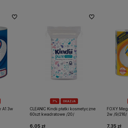
Do ulubionych
Do ulubionych
7%
OKAZJA
CLEANIC Kindii płatki kosmetyczne
FOXY Mega ręcznik papierowy A2
60szt kwadratowe /20/
2w /9/216/
6,05 zł
7,35 zł