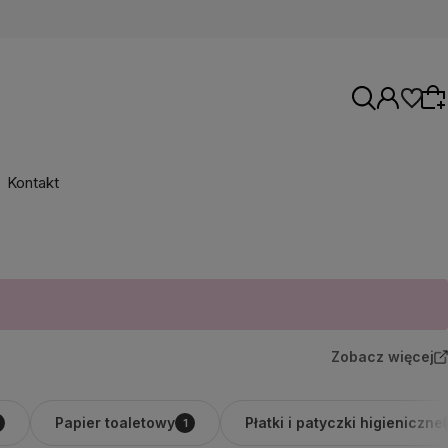
Kontakt
Wybierz coś dla siebie z naszej aktualnej
oferty lub zaloguj się, aby przywrócić dodane
produkty do listy z poprzedniej sesji.
Zobacz więcej
Papier toaletowy
Płatki i patyczki higieniczne
1