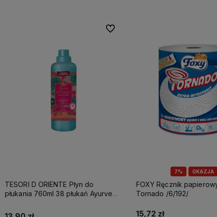
Do ulubionych
7%
OKAZJA
TESORI D ORIENTE Płyn do
FOXY Ręcznik papierowy A1 3w
płukania 760ml 38 płukań Ayurveda
Tornado /6/192/
IT Nowy /12/
15,72 zł
13,90 zł