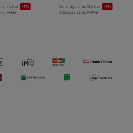
rna:
7,90 zł
Cena regularna:
12,90 zł
-7%
-7%
ena:
7,11 zł
Najniższa cena:
11,61 zł
Do koszyka
Do koszyka