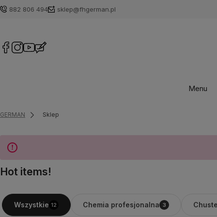
882 806 494
sklep@fhgerman.pl
Menu
GERMAN
Sklep
Hot items!
Chemia profesjonalna
Chuste
Wszystkie
12
3