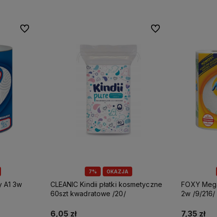
Do ulubionych
Do ulubionych
7%
OKAZJA
CLEANIC Kindii płatki kosmetyczne
FOXY Mega ręcznik papierowy A2
60szt kwadratowe /20/
2w /9/216/
6,05 zł
7,35 zł