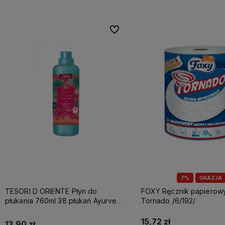
Do ulubionych
7%
OKAZJA
TESORI D ORIENTE Płyn do
FOXY Ręcznik papierowy A1 3w
płukania 760ml 38 płukań Ayurveda
Tornado /6/192/
IT Nowy /12/
15,72 zł
13,90 zł