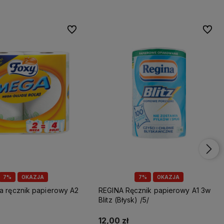
Do ulubionych
Do ulu
7%
OKAZJA
7%
OKAZJA
REGINA Ręcznik papierowy A1 3w
Blitz (Błysk) /5/
12,00 zł