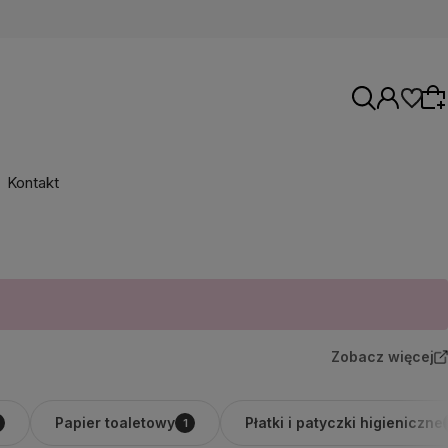
Kontakt
Wybierz coś dla siebie z naszej aktualnej
oferty lub zaloguj się, aby przywrócić dodane
produkty do listy z poprzedniej sesji.
Zobacz więcej
Papier toaletowy
Płatki i patyczki higieniczne
1