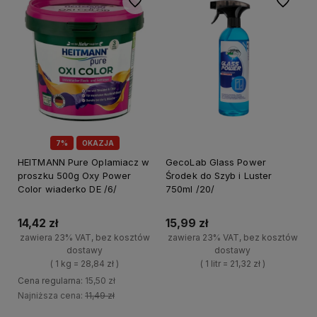
Do ulubionych
Do ulubi
7%
OKAZJA
HEITMANN Pure Oplamiacz w
GecoLab Glass Power
proszku 500g Oxy Power
Środek do Szyb i Luster
Color wiaderko DE /6/
750ml /20/
14,42 zł
15,99 zł
zawiera 23% VAT, bez kosztów
zawiera 23% VAT, bez kosztów
dostawy
dostawy
( 1 kg = 28,84 zł )
( 1 litr = 21,32 zł )
Cena regularna:
15,50 zł
+
Najniższa cena:
11,49 zł
Do koszyka
-