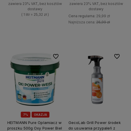
zawiera 23% VAT, bez kosztów
zawiera 23% VAT, bez kosztów
dostawy
dostawy
( 1 litr = 25,32 zł )
Cena regularna:
29,99 zł
Najniższa cena:
26,99 zł
+
Do koszyka
-
+
Do koszyka
-
Do ulubionych
Do ulubi
7%
OKAZJA
HEITMANN Pure Oplamiacz w
GecoLab Grill Power środek
proszku 500g Oxy Power Biel
do usuwania przypaleń z