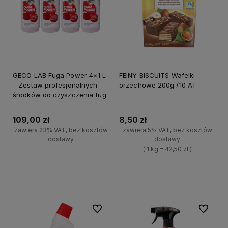
GECO LAB Fuga Power 4×1 L
FEINY BISCUITS Wafelki
– Zestaw profesjonalnych
orzechowe 200g /10 AT
środków do czyszczenia fug
109,00 zł
8,50 zł
zawiera 23% VAT, bez kosztów
zawiera 5% VAT, bez kosztów
dostawy
dostawy
( 1 kg = 42,50 zł )
+
Do koszyka
+
-
Do koszyka
-
Do ulubionych
Do ulubi