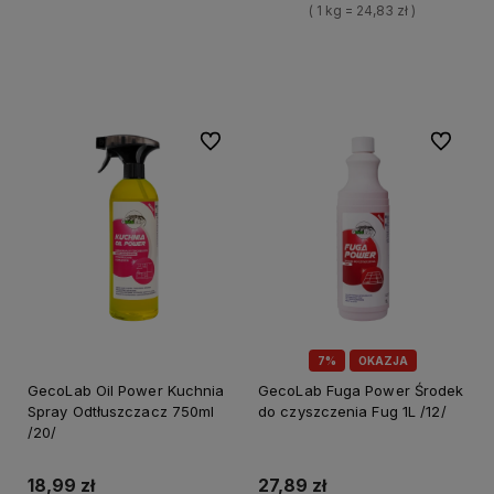
( 1 kg = 24,83 zł )
+
Do koszyka
+
-
Do koszyka
-
Do ulubionych
Do ulubi
7%
OKAZJA
GecoLab Oil Power Kuchnia
GecoLab Fuga Power Środek
Spray Odtłuszczacz 750ml
do czyszczenia Fug 1L /12/
/20/
18,99 zł
27,89 zł