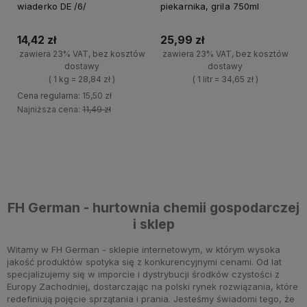
wiaderko DE /6/
piekarnika, grila 750ml
14,42 zł
25,99 zł
zawiera 23% VAT, bez kosztów
zawiera 23% VAT, bez kosztów
dostawy
dostawy
( 1 kg = 28,84 zł )
( 1 litr = 34,65 zł )
Cena regularna:
15,50 zł
+
Najniższa cena:
11,49 zł
Do koszyka
-
+
Do koszyka
-
FH German - hurtownia chemii gospodarczej
i sklep
Witamy w FH German - sklepie internetowym, w którym wysoka
jakość produktów spotyka się z konkurencyjnymi cenami. Od lat
specjalizujemy się w imporcie i dystrybucji środków czystości z
Europy Zachodniej, dostarczając na polski rynek rozwiązania, które
redefiniują pojęcie sprzątania i prania. Jesteśmy świadomi tego, że