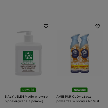
Do koszyka
Do koszyka
Do ulubionych
Do ulubi
NOWOŚĆ
NOWOŚĆ
BIAŁY JELEN Mydło w płynie
AMBI PUR Odświeżacz
hipoalergiczne z pompką
powietrza w sprayu Air Mist
500ml
Lenor Gold Orchid 2x185ml