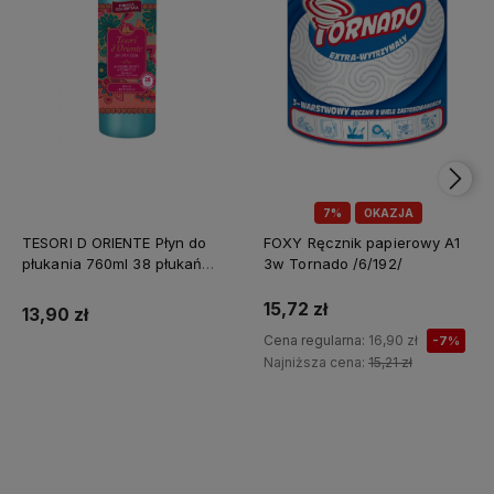
7%
OKAZJA
TESORI D ORIENTE Płyn do
FOXY Ręcznik papierowy A1
płukania 760ml 38 płukań
3w Tornado /6/192/
Ayurveda IT Nowy /12/
15,72 zł
13,90 zł
Cena regularna:
16,90 zł
-7%
Najniższa cena:
15,21 zł
Do koszyka
Do koszyka