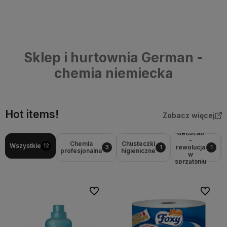
Sklep i hurtownia German -
chemia niemiecka
Hot items!
Zobacz więcej
GecoLab
-
Chemia
Chusteczki
Wszystkie
12
rewolucja
3
1
1
profesjonalna
higieniczne
w
sprzątaniu
Do ulubionych
Do ulubi