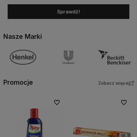
Sprawdź!
Nasze Marki
Promocje
Zobacz więcej
Do ulubionych
Do ulubi