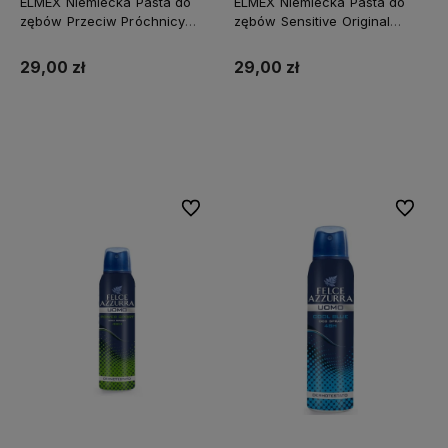
ELMEX Niemiecka Pasta do
ELMEX Niemiecka Pasta do
zębów Przeciw Próchnicy
zębów Sensitive Original
Caries Protection Original
2x75ml Dwupak
2x75ml Dwupak
29,00 zł
29,00 zł
Do koszyka
Do koszyka
Do ulubionych
Do ulubi