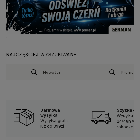
NAJCZĘŚCIEJ WYSZUKIWANE
Nowości
Promocje
Darmowa
Szybka do
wysyłka
Wysyłka w
Wysyłka gratis
24/48h w d
już od 399zł
robocze