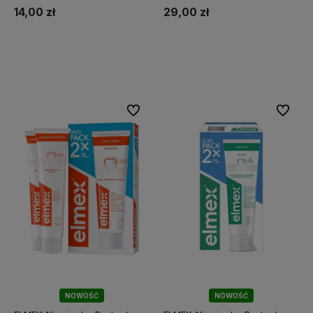
Dwupak
14,00 zł
29,00 zł
Do koszyka
Do koszyka
Do ulubionych
Do ulubi
NOWOŚĆ
NOWOŚĆ