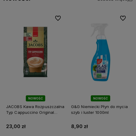
Do ulubionych
Do ulubi
NOWOŚĆ
NOWOŚĆ
JACOBS Kawa Rozpuszczalna
G&G Niemiecki Płyn do mycia
Typ Cappuccino Original
szyb i luster 1000ml
Niemieckie Cappuccino w
Proszku z Pianką 290g DE
23,00 zł
8,90 zł