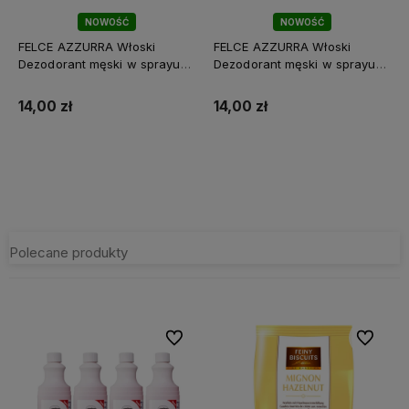
NOWOŚĆ
NOWOŚĆ
FELCE AZZURRA Włoski
FELCE AZZURRA Włoski
Dezodorant męski w sprayu
Dezodorant męski w sprayu
Uomo Power Sport 48h 150ml
Uomo Cool Blue 48h 150ml
14,00 zł
14,00 zł
Do koszyka
Do koszyka
Polecane produkty
Do ulubionych
Do ulubi