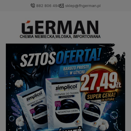
882 806 494
sklep@fhgerman.pl