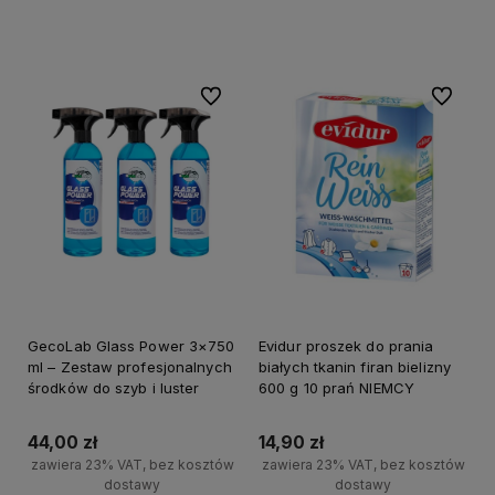
+
Do koszyka
-
Do ulubionych
Do ulubi
GecoLab Glass Power 3×750
Evidur proszek do prania
ml – Zestaw profesjonalnych
białych tkanin firan bielizny
środków do szyb i luster
600 g 10 prań NIEMCY
44,00 zł
14,90 zł
zawiera 23% VAT, bez kosztów
zawiera 23% VAT, bez kosztów
dostawy
dostawy