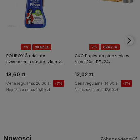
7%
OKAZJA
7%
OKAZJA
POLIBOY Środek do
G&G Papier do pieczenia w
czyszczenia srebra, złota z
rolce 20m DE /24/
gąbką 200ml DE /6/
18,60 zł
13,02 zł
Cena regularna:
20,00 zł
Cena regularna:
14,00 zł
-7%
-7%
Najniższa cena:
19,90 zł
Najniższa cena:
12,60 zł
Do koszyka
Do koszyka
Nowości
Zobacz więcej