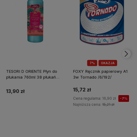
7%
OKAZJA
TESORI D ORIENTE Płyn do
FOXY Ręcznik papierowy A1
płukania 760ml 38 płukań
3w Tornado /6/192/
Ayurveda IT Nowy /12/
15,72 zł
13,90 zł
Cena regularna:
16,90 zł
-7%
Najniższa cena:
15,21 zł
Do koszyka
Do koszyka