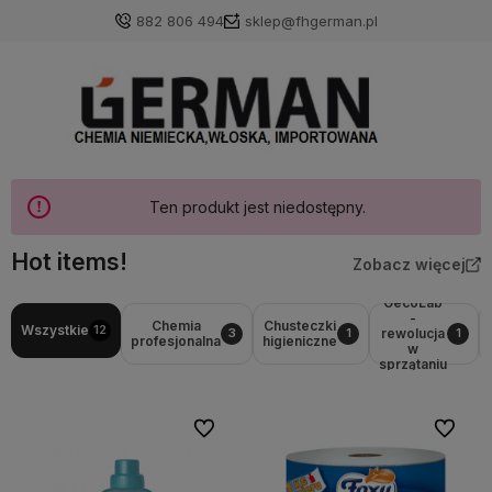
882 806 494
sklep@fhgerman.pl
Ten produkt jest niedostępny.
Hot items!
Zobacz więcej
GecoLab
-
Chemia
Chusteczki
Wszystkie
12
rewolucja
3
1
1
profesjonalna
higieniczne
w
sprzątaniu
Do ulubionych
Do ulubi