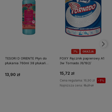
7%
OKAZJA
TESORI D ORIENTE Płyn do
FOXY Ręcznik papierowy A1
płukania 760ml 38 płukań
3w Tornado /6/192/
Ayurveda IT Nowy /12/
15,72 zł
13,90 zł
Cena regularna:
16,90 zł
-7%
Najniższa cena:
15,21 zł
Do koszyka
Do koszyka