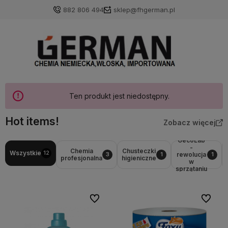
882 806 494
sklep@fhgerman.pl
Ten produkt jest niedostępny.
Hot items!
Zobacz więcej
GecoLab
-
Chemia
Chusteczki
Wszystkie
12
rewolucja
3
1
1
profesjonalna
higieniczne
w
sprzątaniu
Do ulubionych
Do ulubi