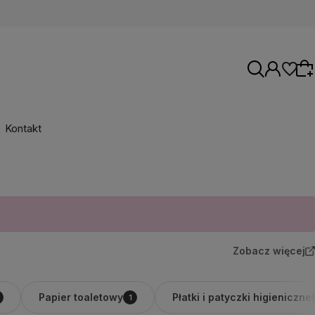
Kontakt
Wybierz coś dla siebie z naszej aktualnej
oferty lub zaloguj się, aby przywrócić dodane
produkty do listy z poprzedniej sesji.
Zobacz więcej
Papier toaletowy
Płatki i patyczki higieniczne
1