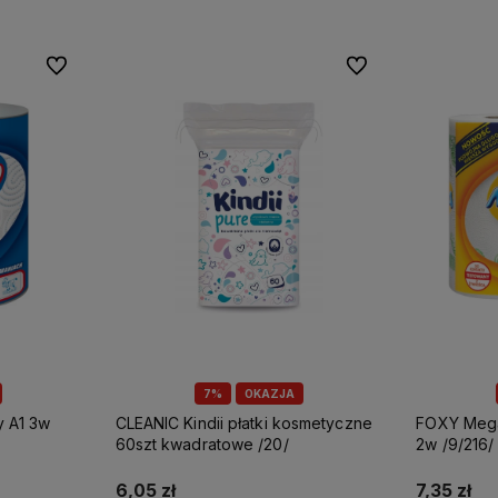
Do ulubionych
Do ulubionych
7%
OKAZJA
CLEANIC Kindii płatki kosmetyczne
FOXY Mega ręcznik papierowy A2
60szt kwadratowe /20/
2w /9/216/
6,05 zł
7,35 zł