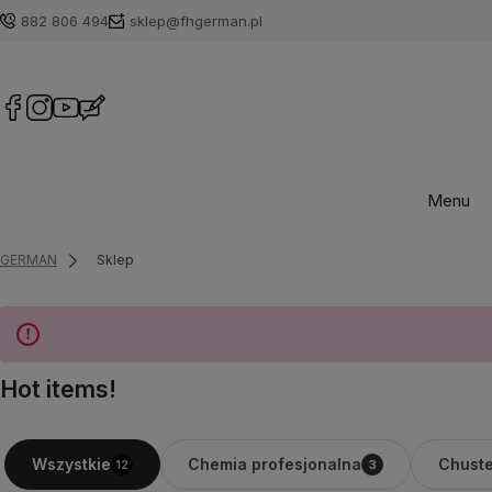
882 806 494
sklep@fhgerman.pl
Menu
GERMAN
Sklep
Hot items!
Chemia profesjonalna
Chuste
Wszystkie
12
3