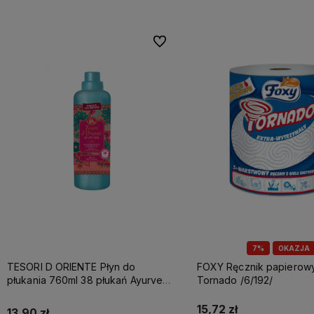
Do ulubionych
7%
OKAZJA
TESORI D ORIENTE Płyn do
FOXY Ręcznik papierowy A1 3w
płukania 760ml 38 płukań Ayurveda
Tornado /6/192/
IT Nowy /12/
15,72 zł
13,90 zł