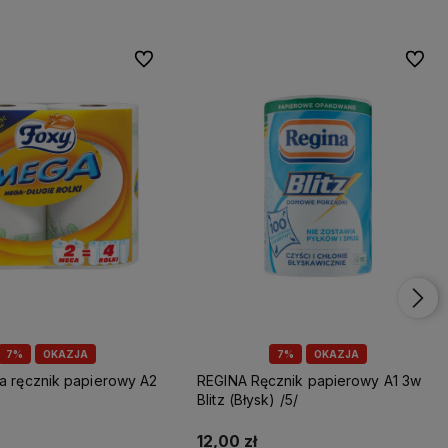
Do ulubionych
Do ulu
7%
OKAZJA
7%
OKAZJA
REGINA Ręcznik papierowy A1 3w
Blitz (Błysk) /5/
12,00 zł