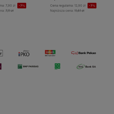
rna:
7,90 zł
Cena regularna:
12,90 zł
-7%
-7%
ena:
7,11 zł
Najniższa cena:
11,61 zł
Do koszyka
Do koszyka