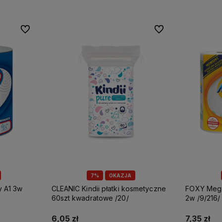
Do ulubionych
Do ulubionych
7%
OKAZJA
CLEANIC Kindii płatki kosmetyczne
FOXY Mega ręcznik papierowy A2
60szt kwadratowe /20/
2w /9/216/
6,05 zł
7,35 zł