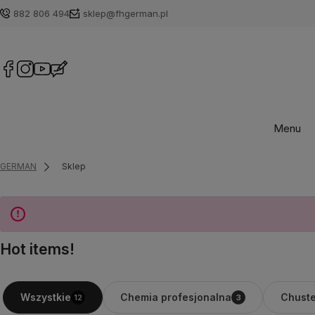
882 806 494
sklep@fhgerman.pl
Menu
GERMAN
Sklep
Hot items!
Chemia profesjonalna
Chuste
Wszystkie
12
3