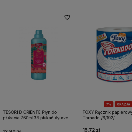
Do ulubionych
7%
OKAZJA
TESORI D ORIENTE Płyn do
FOXY Ręcznik papierowy A1 3w
płukania 760ml 38 płukań Ayurveda
Tornado /6/192/
IT Nowy /12/
15,72 zł
13,90 zł