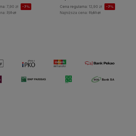
rna:
7,90 zł
Cena regularna:
12,90 zł
-7%
-7%
ena:
7,11 zł
Najniższa cena:
11,61 zł
Do koszyka
Do koszyka