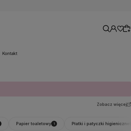
Kontakt
Wybierz coś dla siebie z naszej aktualnej
oferty lub zaloguj się, aby przywrócić dodane
produkty do listy z poprzedniej sesji.
Zobacz więcej
Papier toaletowy
Płatki i patyczki higieniczne
1