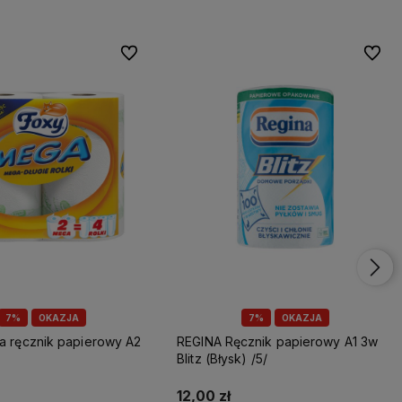
Do ulubionych
Do ulu
7%
OKAZJA
7%
OKAZJA
REGINA Ręcznik papierowy A1 3w
Blitz (Błysk) /5/
12,00 zł