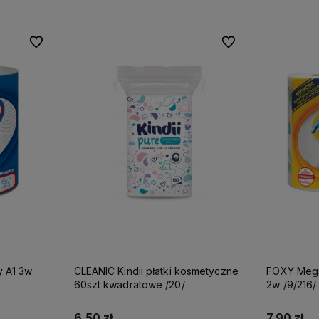
Do ulubionych
Do ulubionych
CLEANIC Kindii płatki kosmetyczne
FOXY Mega ręcznik papierowy A2
60szt kwadratowe /20/
2w /9/216/
6,50 zł
7,90 zł