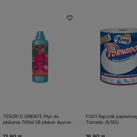
Do ulubionych
TESORI D ORIENTE Płyn do
FOXY Ręcznik papierowy A1 3w
płukania 760ml 38 płukań Ayurveda
Tornado /6/192/
IT Nowy /12/
13,90 zł
16,90 zł