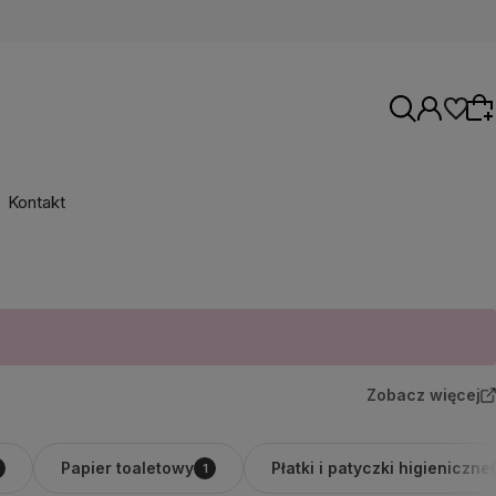
Kontakt
Wybierz coś dla siebie z naszej aktualnej
oferty lub zaloguj się, aby przywrócić dodane
produkty do listy z poprzedniej sesji.
Zobacz więcej
Papier toaletowy
Płatki i patyczki higieniczne
1