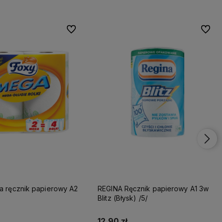
Do ulubionych
Do ulu
REGINA Ręcznik papierowy A1 3w
Blitz (Błysk) /5/
12,90 zł