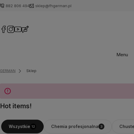
882 806 494
sklep@fhgerman.pl
Menu
GERMAN
Sklep
Hot items!
Chemia profesjonalna
Chuste
Wszystkie
12
3