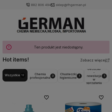
882 806 494
sklep@fhgerman.pl
Ten produkt jest niedostępny.
Hot items!
Zobacz więcej
GecoLab
-
Chemia
Chusteczki
Wszystkie
12
rewolucja
3
1
1
profesjonalna
higieniczne
w
sprzątaniu
Do ulubionych
Do ulubi