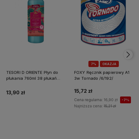
7%
OKAZJA
TESORI D ORIENTE Płyn do
FOXY Ręcznik papierowy A1
płukania 760ml 38 płukań
3w Tornado /6/192/
Ayurveda IT Nowy /12/
15,72 zł
13,90 zł
Cena regularna:
16,90 zł
-7%
Najniższa cena:
15,21 zł
Do koszyka
Do koszyka