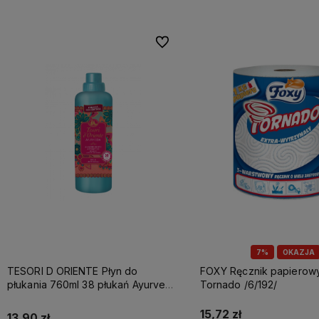
Do ulubionych
7%
OKAZJA
TESORI D ORIENTE Płyn do
FOXY Ręcznik papierowy A1 3w
płukania 760ml 38 płukań Ayurveda
Tornado /6/192/
IT Nowy /12/
15,72 zł
13,90 zł