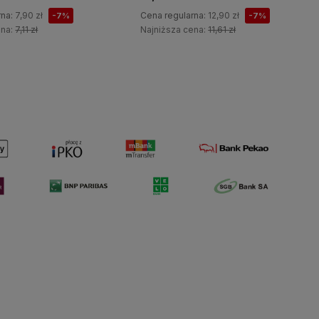
rna:
7,90 zł
Cena regularna:
12,90 zł
-7%
-7%
ena:
7,11 zł
Najniższa cena:
11,61 zł
Do koszyka
Do koszyka