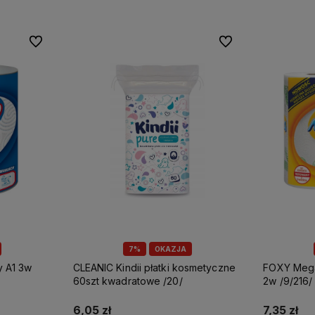
Do ulubionych
Do ulubionych
7%
OKAZJA
CLEANIC Kindii płatki kosmetyczne
FOXY Mega ręcznik papierowy A2
60szt kwadratowe /20/
2w /9/216/
6,05 zł
7,35 zł