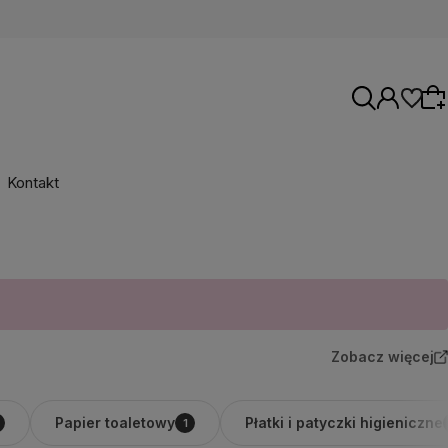
Kontakt
Wybierz coś dla siebie z naszej aktualnej
oferty lub zaloguj się, aby przywrócić dodane
produkty do listy z poprzedniej sesji.
Zobacz więcej
Papier toaletowy
Płatki i patyczki higieniczne
1