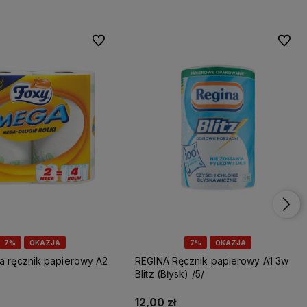
Do ulubionych
Do ulu
7%
OKAZJA
7%
OKAZJA
REGINA Ręcznik papierowy A1 3w
Blitz (Błysk) /5/
12,00 zł