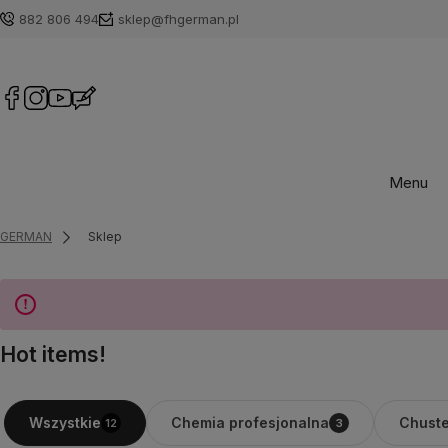
882 806 494
sklep@fhgerman.pl
Menu
GERMAN
Sklep
Hot items!
Chemia profesjonalna
Chuste
Wszystkie
12
3