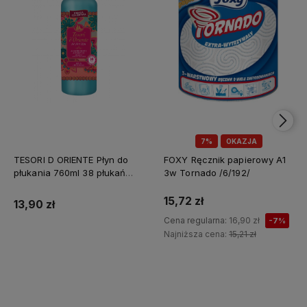
7%
OKAZJA
TESORI D ORIENTE Płyn do
FOXY Ręcznik papierowy A1
płukania 760ml 38 płukań
3w Tornado /6/192/
Ayurveda IT Nowy /12/
15,72 zł
13,90 zł
Cena regularna:
16,90 zł
-7%
Najniższa cena:
15,21 zł
Do koszyka
Do koszyka