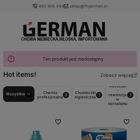
882 806 494
sklep@fhgerman.pl
Ten produkt jest niedostępny.
Hot items!
Zobacz więcej
GecoLab
-
Chemia
Chusteczki
Wszystkie
12
rewolucja
3
1
1
profesjonalna
higieniczne
w
sprzątaniu
Do ulubionych
Do ulubi