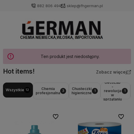
882 806 494
sklep@fhgerman.pl
Ten produkt jest niedostępny.
Hot items!
Zobacz więcej
GecoLab
-
Chemia
Chusteczki
Wszystkie
12
rewolucja
3
1
1
profesjonalna
higieniczne
w
sprzątaniu
Do ulubionych
Do ulubi