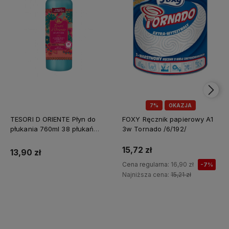
7%
OKAZJA
TESORI D ORIENTE Płyn do
FOXY Ręcznik papierowy A1
płukania 760ml 38 płukań
3w Tornado /6/192/
Ayurveda IT Nowy /12/
15,72 zł
13,90 zł
Cena regularna:
16,90 zł
-7%
Najniższa cena:
15,21 zł
Do koszyka
Do koszyka