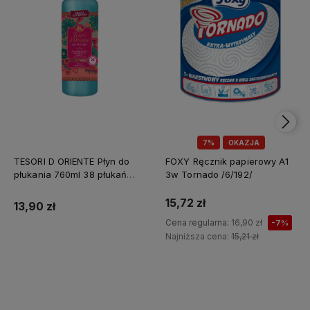
7%
OKAZJA
TESORI D ORIENTE Płyn do
FOXY Ręcznik papierowy A1
płukania 760ml 38 płukań
3w Tornado /6/192/
Ayurveda IT Nowy /12/
15,72 zł
13,90 zł
Cena regularna:
16,90 zł
-7%
Najniższa cena:
15,21 zł
Do koszyka
Do koszyka