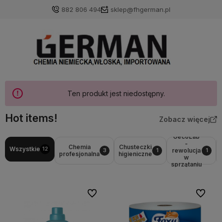
882 806 494
sklep@fhgerman.pl
Ten produkt jest niedostępny.
Hot items!
Zobacz więcej
GecoLab
-
Chemia
Chusteczki
Wszystkie
12
rewolucja
3
1
1
profesjonalna
higieniczne
w
sprzątaniu
Do ulubionych
Do ulubi