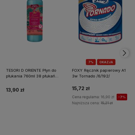
7%
OKAZJA
TESORI D ORIENTE Płyn do
FOXY Ręcznik papierowy A1
płukania 760ml 38 płukań
3w Tornado /6/192/
Ayurveda IT Nowy /12/
15,72 zł
13,90 zł
Cena regularna:
16,90 zł
-7%
Najniższa cena:
15,21 zł
Do koszyka
Do koszyka