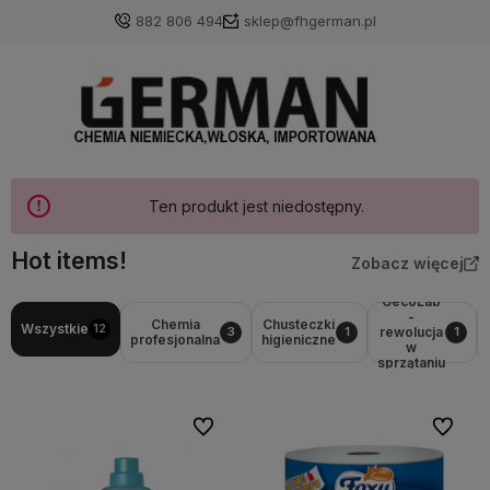
882 806 494
sklep@fhgerman.pl
Ten produkt jest niedostępny.
Hot items!
Zobacz więcej
GecoLab
-
Chemia
Chusteczki
Wszystkie
12
rewolucja
3
1
1
profesjonalna
higieniczne
w
sprzątaniu
Do ulubionych
Do ulubi