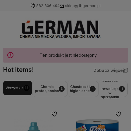
882 806 494
sklep@fhgerman.pl
Ten produkt jest niedostępny.
Hot items!
Zobacz więcej
GecoLab
-
Chemia
Chusteczki
Wszystkie
12
rewolucja
3
1
1
profesjonalna
higieniczne
w
sprzątaniu
Do ulubionych
Do ulubi