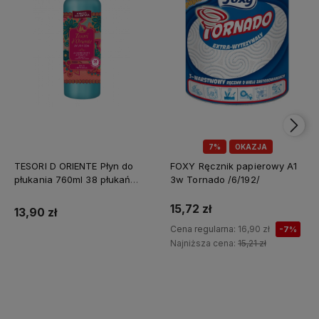
7%
OKAZJA
TESORI D ORIENTE Płyn do
FOXY Ręcznik papierowy A1
płukania 760ml 38 płukań
3w Tornado /6/192/
Ayurveda IT Nowy /12/
15,72 zł
13,90 zł
Cena regularna:
16,90 zł
-7%
Najniższa cena:
15,21 zł
Do koszyka
Do koszyka