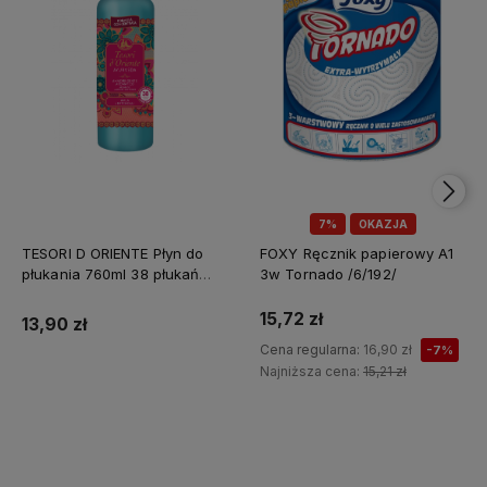
7%
OKAZJA
TESORI D ORIENTE Płyn do
FOXY Ręcznik papierowy A1
płukania 760ml 38 płukań
3w Tornado /6/192/
Ayurveda IT Nowy /12/
15,72 zł
13,90 zł
Cena regularna:
16,90 zł
-7%
Najniższa cena:
15,21 zł
Do koszyka
Do koszyka