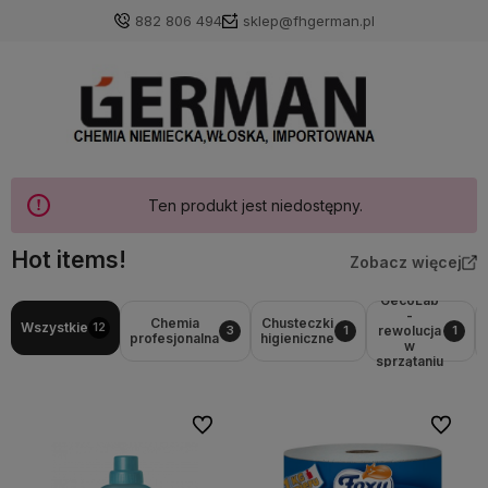
882 806 494
sklep@fhgerman.pl
Ten produkt jest niedostępny.
Hot items!
Zobacz więcej
GecoLab
-
Chemia
Chusteczki
Wszystkie
12
rewolucja
3
1
1
profesjonalna
higieniczne
w
sprzątaniu
Do ulubionych
Do ulubi