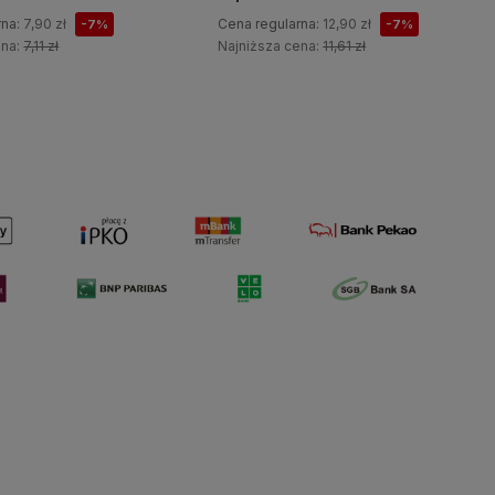
rna:
7,90 zł
Cena regularna:
12,90 zł
-7%
-7%
ena:
7,11 zł
Najniższa cena:
11,61 zł
Do koszyka
Do koszyka