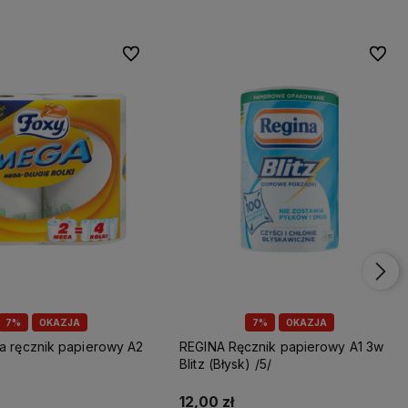
Do ulubionych
Do ulu
7%
OKAZJA
7%
OKAZJA
REGINA Ręcznik papierowy A1 3w
Blitz (Błysk) /5/
12,00 zł