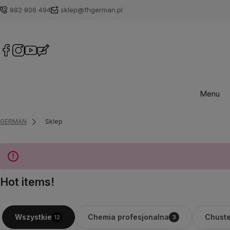
882 806 494
sklep@fhgerman.pl
Menu
GERMAN
Sklep
Hot items!
Chemia profesjonalna
Chuste
Wszystkie
12
3