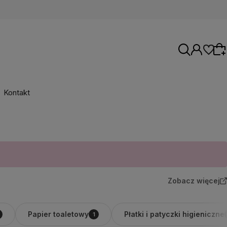
Kontakt
Wybierz coś dla siebie z naszej aktualnej
oferty lub zaloguj się, aby przywrócić dodane
produkty do listy z poprzedniej sesji.
Zobacz więcej
Papier toaletowy
Płatki i patyczki higieniczne
1