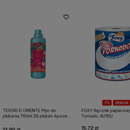
Do ulubionych
7%
OKAZJA
TESORI D ORIENTE Płyn do
FOXY Ręcznik papierowy A1 3w
płukania 760ml 38 płukań Ayurveda
Tornado /6/192/
IT Nowy /12/
15,72 zł
13,90 zł