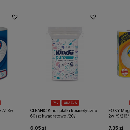
Do ulubionych
Do ulubionych
7%
OKAZJA
CLEANIC Kindii płatki kosmetyczne
FOXY Mega ręcznik papierowy A2
60szt kwadratowe /20/
2w /9/216/
6,05 zł
7,35 zł