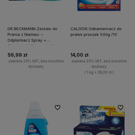
DR BECKMANN Zestaw do
CALGON Odkamieniacz do
Prania z Niemiec –
pralek proszek 500g /11/
Odplamiacz Spray +
Chusteczki Kolor + Listki
Uniwersalne
59,99 zł
14,00 zł
zawiera 23% VAT, bez kosztów
zawiera 23% VAT, bez kosztów
dostawy
dostawy
( 1 kg = 28,00 zł )
+
Do koszyka
+
-
Do koszyka
-
Do ulubionych
Do ulubi