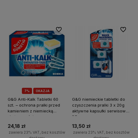
Do koszyka
-
+
Do koszyka
-
Do ulubionych
Do ulubi
7%
OKAZJA
G&G Anti-Kalk Tabletki 60
G&G niemieckie tabletki do
szt. – ochrona pralki przed
czyszczenia pralki 3 x 20g
kamieniem z niemiecką
aktywne kapsułki serwisowe
skutecznością
DE
24,18 zł
13,50 zł
zawiera 23% VAT, bez kosztów
zawiera 23% VAT, bez kosztów
dostawy
dostawy