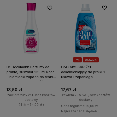
Do ulubionych
Do ulubi
7%
OKAZJA
Dr. Beckmann Perfumy do
G&G Anti-Kalk Żel
prania, suszarki 250 ml Rose
odkamieniający do pralki 1l
– niemiecki zapach do tkanin
usuwa i zapobiega
o kwiatowej nucie różanej
osadzaniu się kamienia DE
/5/
13,50 zł
17,67 zł
zawiera 23% VAT, bez kosztów
zawiera 23% VAT, bez kosztów
dostawy
dostawy
( 1 litr = 54,00 zł )
Cena regularna:
19,00 zł
Najniższa cena:
15,75 zł
+