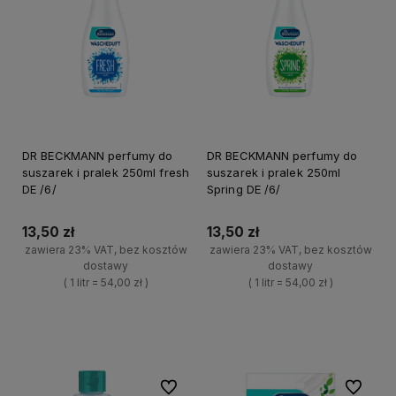
DR BECKMANN perfumy do
DR BECKMANN perfumy do
suszarek i pralek 250ml fresh
suszarek i pralek 250ml
DE /6/
Spring DE /6/
13,50 zł
13,50 zł
zawiera 23% VAT, bez kosztów
zawiera 23% VAT, bez kosztów
dostawy
dostawy
( 1 litr = 54,00 zł )
( 1 litr = 54,00 zł )
+
+
Do koszyka
Do koszyka
-
-
Do ulubionych
Do ulubi