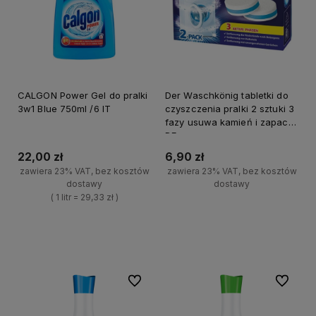
CALGON Power Gel do pralki
Der Waschkönig tabletki do
3w1 Blue 750ml /6 IT
czyszczenia pralki 2 sztuki 3
fazy usuwa kamień i zapach
DE
22,00 zł
6,90 zł
zawiera 23% VAT, bez kosztów
zawiera 23% VAT, bez kosztów
dostawy
dostawy
( 1 litr = 29,33 zł )
+
Do koszyka
+
-
Do koszyka
-
Do ulubionych
Do ulubi