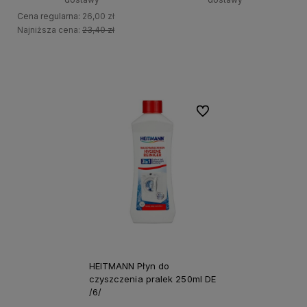
Cena regularna:
26,00 zł
+
Najniższa cena:
23,40 zł
Do koszyka
-
+
Do koszyka
-
Do ulubionych
HEITMANN Płyn do
czyszczenia pralek 250ml DE
/6/