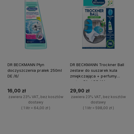
DR BECKMANN Płyn
DR BECKMANN Trockner Ball
doczyszczenia pralek 250ml
zestaw do suszarek kula
DE /6/
zmiękczająca + perfumy
spring 50ml DE /6/
16,00 zł
29,90 zł
zawiera 23% VAT, bez kosztów
zawiera 23% VAT, bez kosztów
dostawy
dostawy
( 1 litr = 64,00 zł )
( 1 litr = 598,00 zł )
+
+
Do koszyka
Do koszyka
-
-