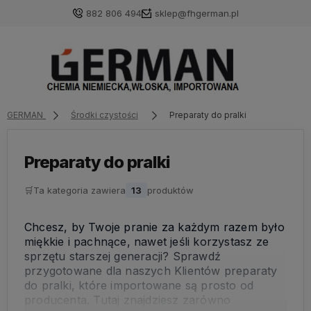
882 806 494
sklep@fhgerman.pl
GERMAN
Środki czystości
Preparaty do pralki
Preparaty do pralki
🛒
Ta kategoria zawiera
13
produktów
Chcesz, by Twoje pranie za każdym razem było
miękkie i pachnące, nawet jeśli korzystasz ze
sprzętu starszej generacji? Sprawdź
przygotowane dla naszych Klientów preparaty
do pralki, które importowane są prosto od
producenta. Tutaj znajdziesz zarówno