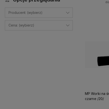
do
+
Producent: (wybierz)
-
Cena: (wybierz)
MP Worki na śmieci 240l 10szt
czarne /20/