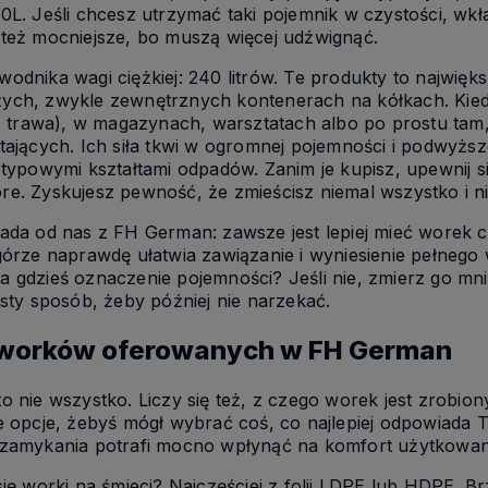
0L. Jeśli chcesz utrzymać taki pojemnik w czystości, wkła
też mocniejsze, bo muszą więcej udźwignąć.
odnika wagi ciężkiej: 240 litrów. Te produkty to najwię
ych, zwykle zewnętrznych kontenerach na kółkach. Kiedy
e, trawa), w magazynach, warsztatach albo po prostu tam
tających. Ich siła tkwi w ogromnej pojemności i podwyższ
etypowymi kształtami odpadów. Zanim je kupisz, upewnij si
e. Zyskujesz pewność, że zmieścisz niemal wszystko i n
ada od nas z FH German: zawsze jest lepiej mieć worek ci
górze naprawdę ułatwia zawiązanie i wyniesienie pełnego 
 gdzieś oznaczenie pojemności? Jeśli nie, zmierz go mni
osty sposób, żeby później nie narzekać.
 worków oferowanych w FH German
o nie wszystko. Liczy się też, z czego worek jest zrobi
e opcje, żebyś mógł wybrać coś, co najlepiej odpowiada
 zamykania potrafi mocno wpłynąć na komfort użytkowan
się worki na śmieci? Najczęściej z folii LDPE lub HDPE. 