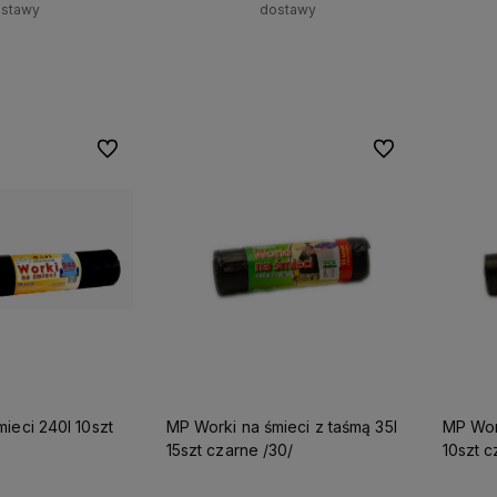
stawy
dostawy
+
Do koszyka
Do koszyka
-
Do ulubionych
Do ulubionych
MP Worki na śmieci z taśmą 35l
MP Worki na śmieci z taśmą 60l
15szt czarne /30/
10szt c