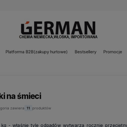
Platforma B2B(zakupy hurtowe)
Bestsellery
Promocje
i na śmieci
goria zawiera
11
produktów
kg - właśnie tyle odpadów wytwarza rocznie przeciętn