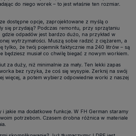
dając do niego worek – to jest właśnie ten rozmiar.
ksze dostępne opcje, zaprojektowane z myślą o
 się przydają? Podczas remontu, przy sprzątaniu
, gdzie odpadów jest bardzo dużo, na przykład w
onej wytrzymałości. Muszą sobie radzić z ciężarem, a
ę tylko, że twój pojemnik faktycznie ma 240 litrów – są
ie będziesz musiał co chwilę biegać z nowym workiem.
ut za duży, niż minimalnie za mały. Ten lekki zapas
worka bez ryzyka, że coś się wysypie. Zerknij na swój
ej więcej, a potem wybierz odpowiednie worki z naszej
ony i jakie ma dodatkowe funkcje. W FH German staramy
 Twoim potrzebom. Czasem drobna różnica w materiale
ia.
Brzmi skomplikowanie? Już tłumaczymy: LDPE jest