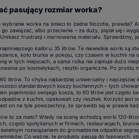
ać pasujący rozmiar worka?
 wybranie worka na śmieci to żadna filozofia, prawda? Ale
ę go zawiązać, albo przeciwnie – za duży, plątał się i wy
. Unikasz frustracji i marnowania materiału. Sprawdźmy, ja
najmniejszego kalibru: 35 litrów. Te niewielkie worki są s
zience, koło biurka w pokoju, czy czasem w kuchni na odp
nę w tych miejscach, a sama rolka nie zajmuje dużo miejsc
kowania po kosmetykach, resztki organiczne. Po prostu 
: 60 litrów. To chyba najbardziej uniwersalny i najczęśc
ększości standardowych koszy kuchennych – tych chowany
wien pojemności swojego kosza, to 60 litrów jest często
dpadów z kuchni, opakowań czy resztek. Korzyść jest oc
jest on na tyle powszechny, że sprawdzi się w prawie k
litrów to za mało? Wtedy na scenę wchodzą worki 120-lit
h, często spotykanych w firmach, restauracjach, biurowc
ż świetnym rozwiązaniem do gromadzenia odpadów segregow
jemników. Co ważne, te produkty pasują do typowych, s