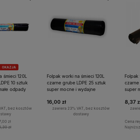
OKAZJA
a śmieci 120L
Folpak worki na śmieci 120L
Folpak 
LDPE 10 sztuk
czarne grube LDPE 25 sztuk
czarne
małe odpady
super mocne i wydajne
super 
16,00 zł
8,37 z
VAT, bez kosztów
zawiera 23% VAT, bez kosztów
zawi
stawy
dostawy
7,00 zł
Cena re
+
6,30 zł
Najniżs
Do koszyka
-