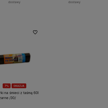
dostawy
dostawy
+
+
Do koszyka
Do koszyka
-
-
Do ulubionych
7%
OKAZJA
zarne /30/