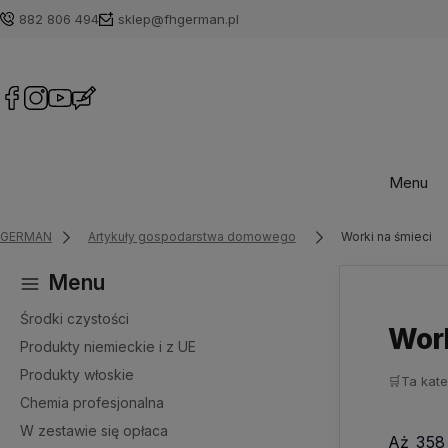
882 806 494
sklep@fhgerman.pl
Menu
GERMAN
Artykuły gospodarstwa domowego
Worki na śmieci
Menu
Środki czystości
Work
Produkty niemieckie i z UE
Produkty włoskie
🛒
Ta kate
Chemia profesjonalna
W zestawie się opłaca
Aż 358 