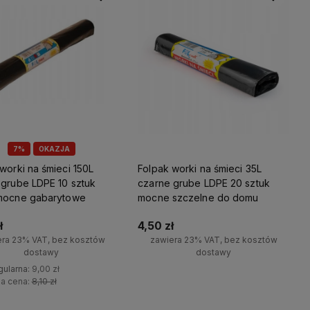
7%
OKAZJA
worki na śmieci 150L
Folpak worki na śmieci 35L
 grube LDPE 10 sztuk
czarne grube LDPE 20 sztuk
mocne gabarytowe
mocne szczelne do domu
ł
4,50 zł
era 23% VAT, bez kosztów
zawiera 23% VAT, bez kosztów
dostawy
dostawy
gularna:
9,00 zł
+
za cena:
8,10 zł
Do koszyka
-
+