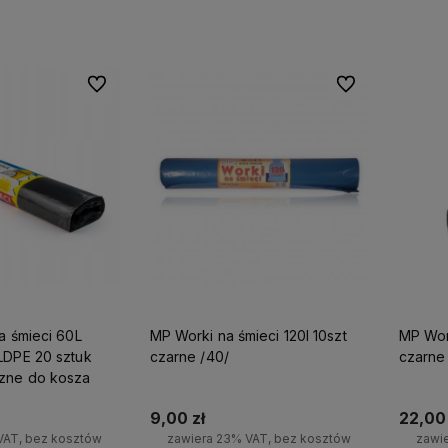
Do koszyka
Do ulubionych
Do ulubionych
ostawy
Działamy od 2002 roku, mamy więc
Wszystkie nasze produkty 
a śmieci 60L
MP Worki na śmieci 120l 10szt
MP Worki na śmieci 120l 25szt
już
20 lat doświadczenia na
dostępne od ręki,
dlatego
LDPE 20 sztuk
czarne /40/
czarne 
polskim rynku.
liczyć na ekspresową do
zne do kosza
9,00 zł
22,00 
VAT, bez kosztów
zawiera 23% VAT, bez kosztów
zawi