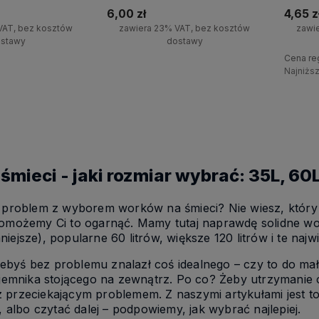
6,00 zł
4,65 z
VAT, bez kosztów
zawiera 23% VAT, bez kosztów
zawi
stawy
dostawy
Cena re
+
Najniżs
Do koszyka
Do koszyka
-
śmieci - jaki rozmiar wybrać: 35L, 60
roblem z wyborem worków na śmieci? Nie wiesz, który r
możemy Ci to ogarnąć. Mamy tutaj naprawdę solidne wor
mniejsze), popularne 60 litrów, większe 120 litrów i te naj
żebyś bez problemu znalazł coś idealnego – czy to do m
emnika stojącego na zewnątrz. Po co? Żeby utrzymanie cz
 z przeciekającym problemem. Z naszymi artykułami jest to
 albo czytać dalej – podpowiemy, jak wybrać najlepiej.