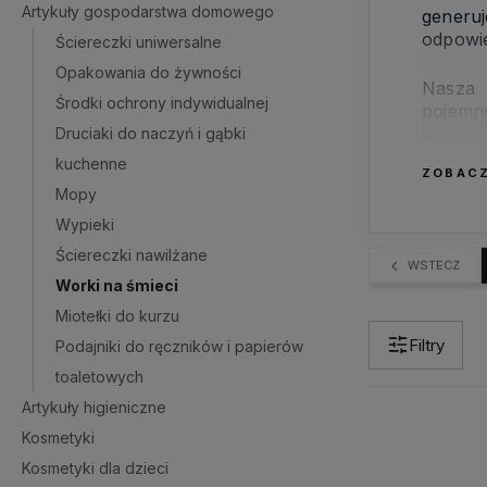
Artykuły gospodarstwa domowego
generuj
odpowie
Ściereczki uniwersalne
Opakowania do żywności
Nasza 
Środki ochrony indywidualnej
pojemn
klasycz
Druciaki do naczyń i gąbki
kuchenne
ZOBACZ
Mopy
Wypieki
Ściereczki nawilżane
WSTECZ
Worki na śmieci
Miotełki do kurzu
Filtry
Podajniki do ręczników i papierów
toaletowych
Artykuły higieniczne
Kosmetyki
Kosmetyki dla dzieci