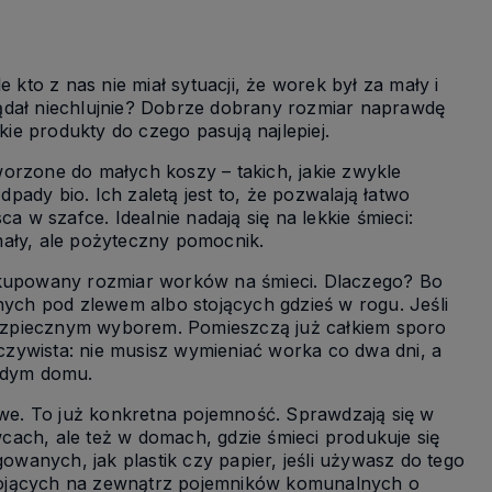
 kto z nas nie miał sytuacji, że worek był za mały i
glądał niechlujnie? Dobrze dobrany rozmiar naprawdę
kie produkty do czego pasują najlepiej.
tworzone do małych koszy – takich, jakie zwykle
ady bio. Ich zaletą jest to, że pozwalają łatwo
a w szafce. Idealnie nadają się na lekkie śmieci:
mały, ale pożyteczny pomocnik.
iej kupowany rozmiar worków na śmieci. Dlaczego? Bo
ch pod zlewem albo stojących gdzieś w rogu. Jeśli
 bezpiecznym wyborem. Pomieszczą już całkiem sporo
zywista: nie musisz wymieniać worka co dwa dni, a
ażdym domu.
rowe. To już konkretna pojemność. Sprawdzają się w
ach, ale też w domach, gdzie śmieci produkuje się
anych, jak plastik czy papier, jeśli używasz do tego
tojących na zewnątrz pojemników komunalnych o