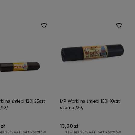
Do koszyka
-
Do ulubionych
Do ulubio
są
MP Worki na śmieci 160l 10szt
 możesz
/10/
czarne /20/
stawę!
zł
13,00 zł
era 23% VAT, bez kosztów
zawiera 23% VAT, bez kosztów