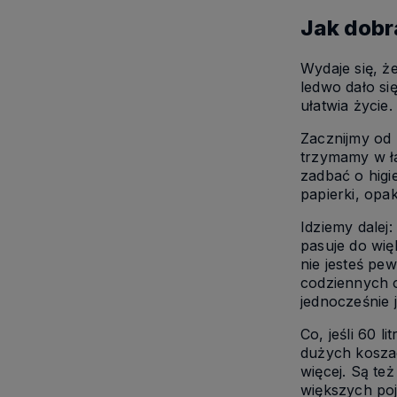
Jak dobr
Wydaje się, że
ledwo dało si
ułatwia życie
Zacznijmy od 
trzymamy w ła
zadbać o higie
papierki, opa
Idziemy dalej
pasuje do wi
nie jesteś pe
codziennych o
jednocześnie 
Co, jeśli 60 
dużych koszac
więcej. Są te
większych po