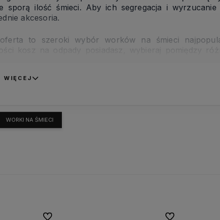
e sporą ilość śmieci. Aby ich segregacja i wyrzucanie
dnie akcesoria.
oferta to szeroki wybór worków na śmieci najpopular
ości kosz na odpady posiadasz, wybieraj pomiędzy ró
ne, z taśmą, czarne i kolorowe. Wybierz najodpowiedniej
 WIĘCEJ
WORKI NA ŚMIECI
Do ulubionych
Do ulubionych