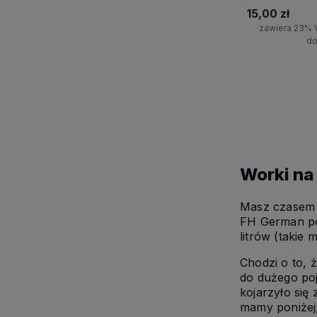
15,00 zł
zawiera 23% 
do
+
-
Worki na 
Masz czasem p
FH German po
litrów (takie 
Chodzi o to, 
do dużego poj
kojarzyło się
mamy poniżej,