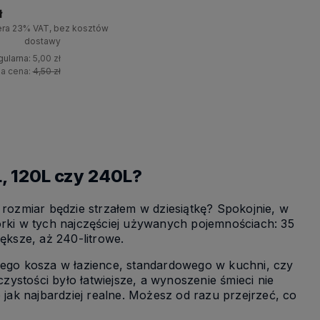
ł
era 23% VAT, bez kosztów
dostawy
gularna:
5,00 zł
za cena:
4,50 zł
+
Do koszyka
-
L, 120L czy 240L?
ozmiar będzie strzałem w dziesiątkę? Spokojnie, w
ki w tych najczęściej używanych pojemnościach: 35
większe, aż 240-litrowe.
ałego kosza w łazience, standardowego w kuchni, czy
ystości było łatwiejsze, a wynoszenie śmieci nie
 jak najbardziej realne. Możesz od razu przejrzeć, co