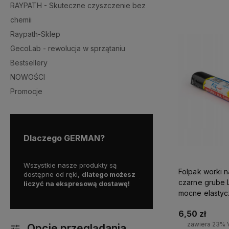
RAYPATH - Skuteczne czyszczenie bez
-
chemii
Raypath-Sklep
GecoLab - rewolucja w sprzątaniu
Bestsellery
NOWOŚCI
Promocje
Dlaczego GERMAN?
my więc
Wszystkie nasze produkty są
Skorzystaj z darmowej d
Folpak worki n
a
dostępne od ręki,
dlatego możesz
już od
399 zł!
czarne grube 
liczyć na ekspresową dostawę!
mocne elastyc
6,50 zł
zawiera 23% 
Opcje przeglądania