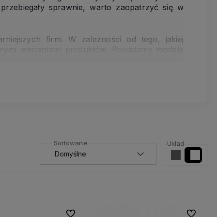
 przebiegały sprawnie, warto zaopatrzyć się w
niejszych firm. W zależności od tego, jakiej
żnymi wariantami produktów. Posiadamy modele
szy!
Układ
Do ulubionych
Do ulubio