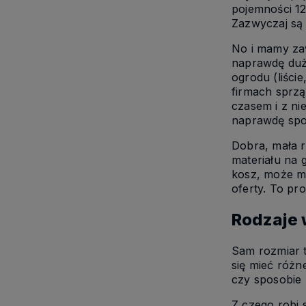
pojemności 12
Zazwyczaj są 
No i mamy zaw
naprawdę duż
ogrodu (liści
firmach sprzą
czasem i z ni
naprawdę spor
Dobra, mała r
materiału na 
kosz, może ma
oferty. To pr
Rodzaje
Sam rozmiar t
się mieć różn
czy sposobie
Z czego robi 