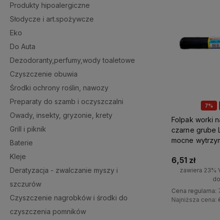
Produkty hipoalergiczne
Słodycze i art.spożywcze
Eko
Do Auta
Dezodoranty,perfumy,wody toaletowe
Czyszczenie obuwia
Środki ochrony roślin, nawozy
Preparaty do szamb i oczyszczalni
7%
Owady, insekty, gryzonie, krety
Folpak worki n
Grill i piknik
czarne grube 
mocne wytrzy
Baterie
Kleje
6,51 zł
Deratyzacja - zwalczanie myszy i
zawiera 23% 
do
szczurów
Cena regularna:
Czyszczenie nagrobków i środki do
Najniższa cena:
czyszczenia pomników
+