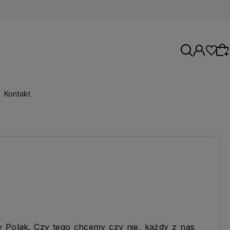
Kontakt
Wybierz coś dla siebie z naszej aktualnej
oferty lub zaloguj się, aby przywrócić dodane
produkty do listy z poprzedniej sesji.
y Polak. Czy tego chcemy czy nie, każdy z nas