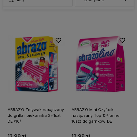
Do ulubionych
Do ulubi
ABRAZO Zmywak nasączany
ABRAZO Mini Czyścik
do grilla i piekarnika 2+1szt
nasączany Topf&Pfanne
DE /10/
16szt do garnków DE
12,99 zł
12,99 zł