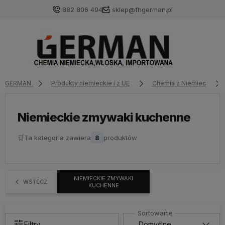
882 806 494
sklep@fhgerman.pl
GERMAN
Produkty niemieckie i z UE
Chemia z Niemiec
Niemieckie zmywaki kuchenne
🛒
Ta kategoria zawiera
8
produktów
NIEMIECKIE ZMYWAKI
WSTECZ
KUCHENNE
Filtry