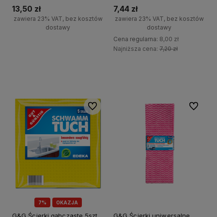
13,50 zł
7,44 zł
zawiera 23% VAT, bez kosztów
zawiera 23% VAT, bez kosztów
dostawy
dostawy
Cena regularna:
8,00 zł
+
Najniższa cena:
7,20 zł
Do koszyka
-
+
Do koszyka
-
Do ulubionych
Do ulubi
7%
OKAZJA
G&G Ścierki gąbczaste 5szt
G&G Ścierki uniwersalne