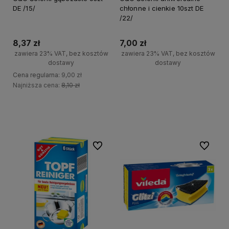
DE /15/
chłonne i cienkie 10szt DE
/22/
8,37 zł
7,00 zł
zawiera 23% VAT, bez kosztów
zawiera 23% VAT, bez kosztów
dostawy
dostawy
Cena regularna:
9,00 zł
+
Najniższa cena:
8,10 zł
Do koszyka
-
+
Do koszyka
-
Do ulubionych
Do ulubi