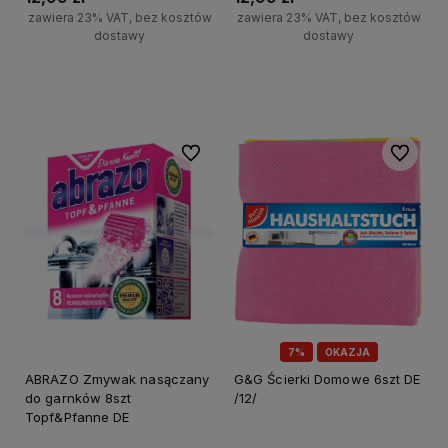
zawiera 23% VAT, bez kosztów
zawiera 23% VAT, bez kosztów
dostawy
dostawy
+
+
Do koszyka
Do koszyka
-
-
Do ulubionych
Do ulubi
7%
OKAZJA
ABRAZO Zmywak nasączany
G&G Ścierki Domowe 6szt DE
do garnków 8szt
/12/
Topf&Pfanne DE