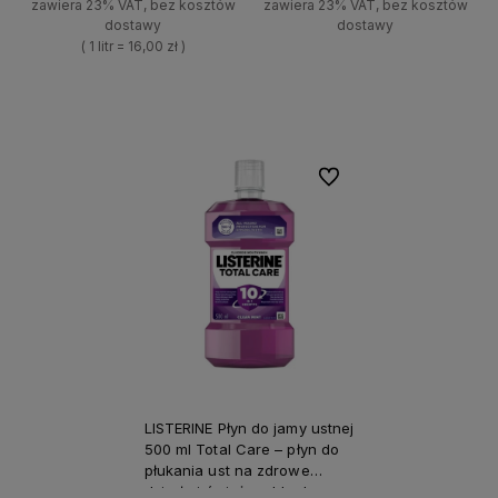
zawiera 23% VAT, bez kosztów
zawiera 23% VAT, bez kosztów
dostawy
dostawy
( 1 litr = 16,00 zł )
+
Do koszyka
+
-
Do koszyka
-
Do ulubionych
LISTERINE Płyn do jamy ustnej
500 ml Total Care – płyn do
płukania ust na zdrowe
dziąsła i świeży oddech