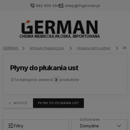
882 806 494
sklep@fhgerman.pl
GERMAN
Artykuły higieniczne
Higiena jamy ustnej
Pły
Płyny do płukania ust
🛒
Ta kategoria zawiera
3
produktów
WSTECZ
PŁYNY DO PŁUKANIA UST
Filtry