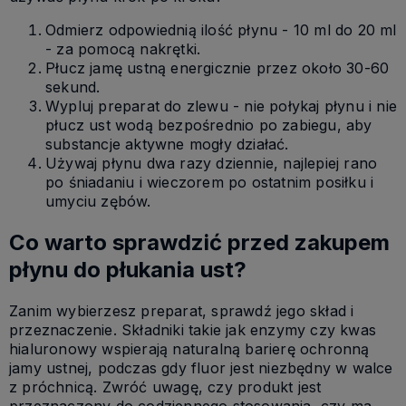
Odmierz odpowiednią ilość płynu - 10 ml do 20 ml
- za pomocą nakrętki.
Płucz jamę ustną energicznie przez około 30-60
sekund.
Wypluj preparat do zlewu - nie połykaj płynu i nie
płucz ust wodą bezpośrednio po zabiegu, aby
substancje aktywne mogły działać.
Używaj płynu dwa razy dziennie, najlepiej rano
po śniadaniu i wieczorem po ostatnim posiłku i
umyciu zębów.
Co warto sprawdzić przed zakupem
płynu do płukania ust?
Zanim wybierzesz preparat, sprawdź jego skład i
przeznaczenie. Składniki takie jak enzymy czy kwas
hialuronowy wspierają naturalną barierę ochronną
jamy ustnej, podczas gdy fluor jest niezbędny w walce
z próchnicą. Zwróć uwagę, czy produkt jest
przeznaczony do codziennego stosowania, czy ma