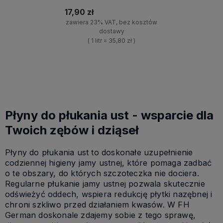
17,90 zł
zawiera 23% VAT, bez kosztów
dostawy
( 1 litr = 35,80 zł )
+
Do koszyka
-
Płyny do płukania ust - wsparcie dla
Twoich zębów i dziąseł
Płyny do płukania ust to doskonałe uzupełnienie
codziennej higieny jamy ustnej, które pomaga zadbać
o te obszary, do których szczoteczka nie dociera.
Regularne płukanie jamy ustnej pozwala skutecznie
odświeżyć oddech, wspiera redukcję płytki nazębnej i
chroni szkliwo przed działaniem kwasów. W FH
German doskonale zdajemy sobie z tego sprawę,