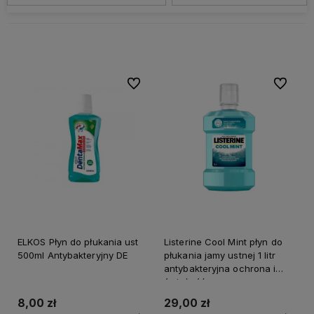
Do ulubionych
Do ulubi
ELKOS Płyn do płukania ust
Listerine Cool Mint płyn do
500ml Antybakteryjny DE
płukania jamy ustnej 1 litr
antybakteryjna ochrona i
świeżość
8,00 zł
29,00 zł