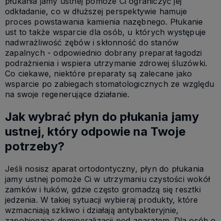
płukania jamy ustnej pomoże Ci ograniczyć jej
odkładanie, co w dłuższej perspektywie hamuje
proces powstawania kamienia nazębnego. Płukanie
ust to także wsparcie dla osób, u których występuje
nadwrażliwość zębów i skłonność do stanów
zapalnych - odpowiednio dobrany preparat łagodzi
podrażnienia i wspiera utrzymanie zdrowej śluzówki.
Co ciekawe, niektóre preparaty są zalecane jako
wsparcie po zabiegach stomatologicznych ze względu
na swoje regenerujące działanie.
Jak wybrać płyn do płukania jamy
ustnej, który odpowie na Twoje
potrzeby?
Jeśli nosisz aparat ortodontyczny, płyn do płukania
jamy ustnej pomoże Ci w utrzymaniu czystości wokół
zamków i łuków, gdzie często gromadzą się resztki
jedzenia. W takiej sytuacji wybieraj produkty, które
wzmacniają szkliwo i działają antybakteryjnie,
zapobiegając demineralizacji pod aparatem. Dla osób o