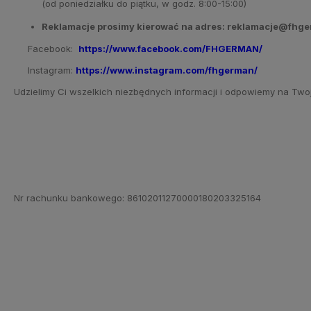
(od poniedziałku do piątku, w godz. 8:00-15:00)
Reklamacje prosimy kierować na adres: reklamacje@fhge
Facebook:
https://www.facebook.com/FHGERMAN/
Instagram:
https://www.instagram.com/fhgerman/
Udzielimy Ci wszelkich niezbędnych informacji i odpowiemy na Twoje
Nr rachunku bankowego: 86102011270000180203325164