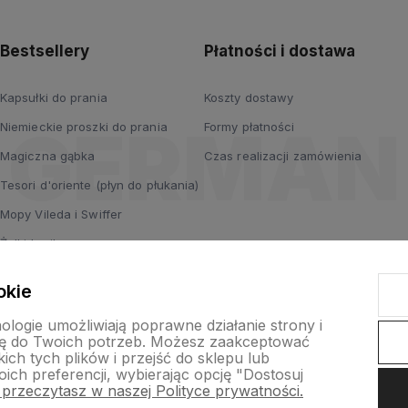
Bestsellery
Płatności i dostawa
Kapsułki do prania
Koszty dostawy
Niemieckie proszki do prania
Formy płatności
Magiczna gąbka
Czas realizacji zamówienia
Tesori d'oriente (płyn do płukania)
Mopy Vileda i Swiffer
Żelki haribo
Old Spice
okie
Swiffer do kurzu
nologie umożliwiają poprawne działanie strony i
ę do Twoich potrzeb. Możesz zaakceptować
ch tych plików i przejść do sklepu lub
ich preferencji, wybierając opcję "Dostosuj
 przeczytasz w naszej Polityce prywatności.