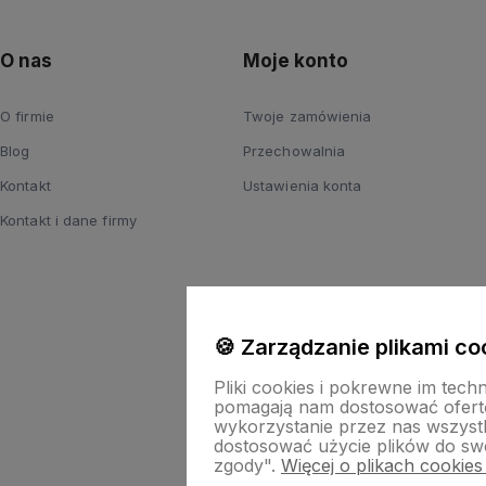
O nas
Moje konto
O firmie
Twoje zamówienia
Blog
Przechowalnia
Kontakt
Ustawienia konta
Kontakt i dane firmy
🍪 Zarządzanie plikami co
Pliki cookies i pokrewne im tech
pomagają nam dostosować ofert
wykorzystanie przez nas wszystki
dostosować użycie plików do swo
zgody".
Więcej o plikach cookies