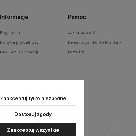
Informacje
Pomoc
Regulamin
Jak kupować?
Polityka prywatności
Rejestracja i konto Klienta -
Regulamin promocji
korzyści
Zaakceptuj tylko niezbędne
Dostosuj zgody
Zaakceptuj wszystkie