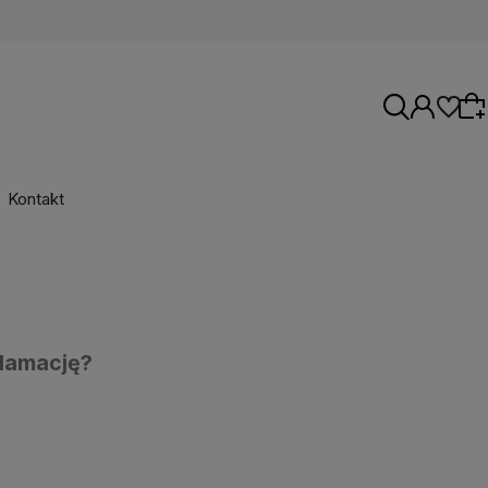
Kontakt
Wybierz coś dla siebie z naszej aktualnej
oferty lub zaloguj się, aby przywrócić dodane
produkty do listy z poprzedniej sesji.
klamację?