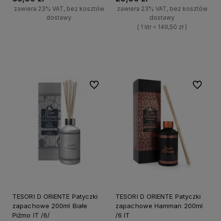
zawiera 23% VAT, bez kosztów
zawiera 23% VAT, bez kosztów
dostawy
dostawy
( 1 litr = 149,50 zł )
+
Do koszyka
+
-
Do koszyka
-
Do ulubionych
Do ulubi
TESORI D ORIENTE Patyczki
TESORI D ORIENTE Patyczki
zapachowe 200ml Białe
zapachowe Hamman 200ml
Piżmo IT /6/
/6 IT