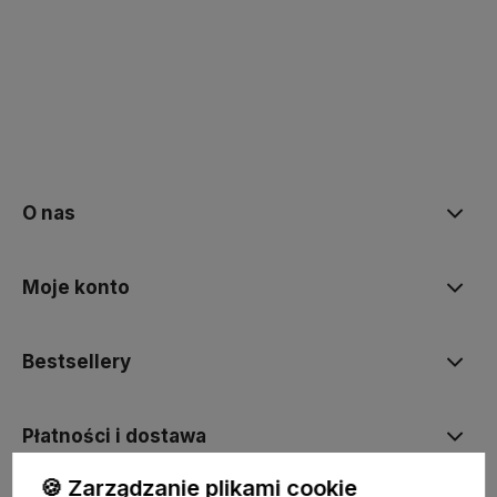
polityce prywatności
O nas
Moje konto
Bestsellery
Płatności i dostawa
🍪 Zarządzanie plikami cookie