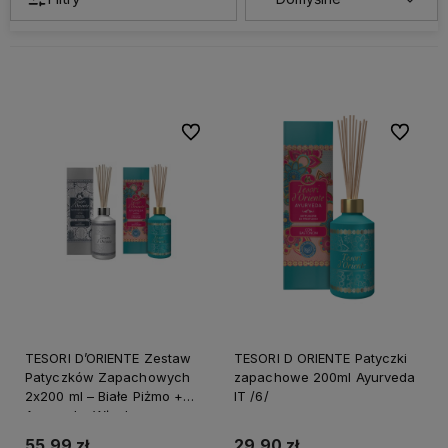
Do ulubionych
Do ulubi
TESORI D’ORIENTE Zestaw
TESORI D ORIENTE Patyczki
Patyczków Zapachowych
zapachowe 200ml Ayurveda
2x200 ml – Białe Piżmo +
IT /6/
Ayurveda, Włochy
55,99 zł
29,90 zł