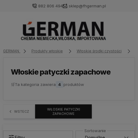
882 806 494
sklep@fhgerman.pl
GERMAN
Produkty włoskie
Włoskie środki czystości
W
Włoskie patyczki zapachowe
🛒
Ta kategoria zawiera
4
produktów
WŁOSKIE PATYCZKI
WSTECZ
ZAPACHOWE
Filtry