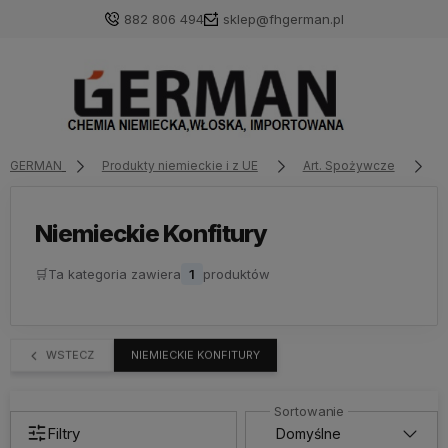
882 806 494
sklep@fhgerman.pl
GERMAN
Produkty niemieckie i z UE
Art. Spożywcze
N
Niemieckie Konfitury
🛒
Ta kategoria zawiera
1
produktów
WSTECZ
NIEMIECKIE KONFITURY
Filtry