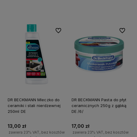
+
+
Do koszyka
Do koszyka
-
-
Do ulubionych
Do ulubi
DR BECKMANN Mleczko do
DR BECKMANN Pasta do płyt
ceramiki i stali nierdzewnej
ceramicznych 250g z gąbką
250ml DE
DE /6/
13,00 zł
17,00 zł
zawiera 23% VAT, bez kosztów
zawiera 23% VAT, bez kosztów