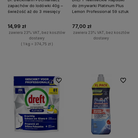
zapachów do lodówki 40g –
do zmywarki Platinum Plus
świeżość aż do 3 miesięcy
Lemon Professional 59 sztuk
14,99 zł
77,00 zł
zawiera 23% VAT, bez kosztów
zawiera 23% VAT, bez kosztów
dostawy
dostawy
( 1 kg = 374,75 zł )
+
Do koszyka
+
-
Do koszyka
-
Do ulubionych
Do ulubi