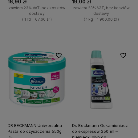
16,90 zł
19,00 zł
zawiera 23% VAT, bez kosztów
zawiera 23% VAT, bez kosztów
dostawy
dostawy
( 1 litr = 67,60 zł )
( 1 kg = 1 900,00 zł )
+
+
Do koszyka
Do koszyka
-
-
Do ulubionych
Do ulubi
DR BECKMANN Uniwersalna
Dr. Beckmann Odkamieniacz
Pasta do czyszczenia 550g
do ekspresów 250 ml –
DE
niemiecki płyn do