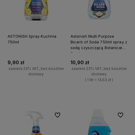
ASTONISH Spray Kuchnia
Astonish Multi Purpose
750ml
Bicarb of Soda 750ml spray z
sodą czyszczącą Botanical
Fresh
9,90 zł
10,90 zł
zawiera 23% VAT, bez kosztów
zawiera 23% VAT, bez kosztów
dostawy
dostawy
( 1 litr = 14,53 zł )
+
Do koszyka
+
-
Do koszyka
-
Do ulubionych
Do ulubi