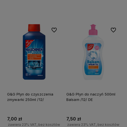
+
Do koszyka
+
-
Do koszyka
-
Do ulubionych
Do ulubi
G&G Płyn do czyszczenia
G&G Płyn do naczyń 500ml
zmywarki 250ml /12/
Balsam /12/ DE
7,00 zł
7,50 zł
zawiera 23% VAT, bez kosztów
zawiera 23% VAT, bez kosztów