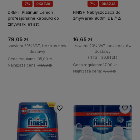
7%
OKAZJA
7%
OKAZJA
DREFT Platinum Lemon
FINISH Nabłyszczacz do
profesjonalne kapsułki do
zmywarek 800ml DE /12/
zmywarki 81 szt.
79,05 zł
16,65 zł
zawiera 23% VAT, bez kosztów
zawiera 23% VAT, bez kosztów
dostawy
dostawy
( 1 litr = 20,81 zł )
Cena regularna:
85,00 zł
Cena regularna:
17,90 zł
Najniższa cena:
74,99 zł
Najniższa cena:
15,50 zł
+
Do koszyka
+
-
Do koszyka
-
Do ulubionych
Do ulubi