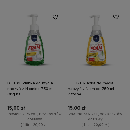
-
Do ulubionych
Do ulubi
DELUXE Pianka do mycia
DELUXE Pianka do mycia
naczyń z Niemiec 750 ml
naczyń z Niemiec 750 ml
Original
Zitrone
15,00 zł
15,00 zł
zawiera 23% VAT, bez kosztów
zawiera 23% VAT, bez kosztów
dostawy
dostawy
( 1 litr = 20,00 zł )
( 1 litr = 20,00 zł )