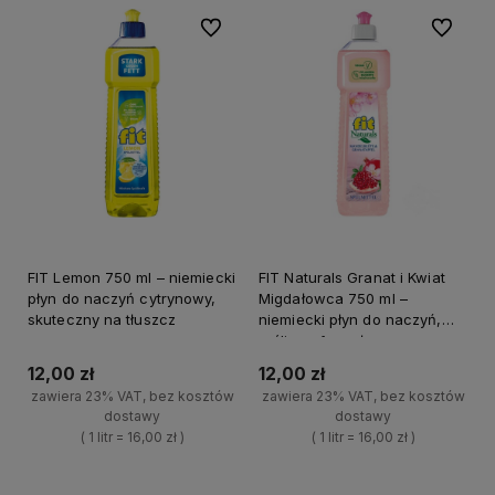
Do ulubionych
Do ulubi
FIT Lemon 750 ml – niemiecki
FIT Naturals Granat i Kwiat
płyn do naczyń cytrynowy,
Migdałowca 750 ml –
skuteczny na tłuszcz
niemiecki płyn do naczyń,
roślinna formuła
12,00 zł
12,00 zł
zawiera 23% VAT, bez kosztów
zawiera 23% VAT, bez kosztów
dostawy
dostawy
( 1 litr = 16,00 zł )
( 1 litr = 16,00 zł )
+
+
Do koszyka
Do koszyka