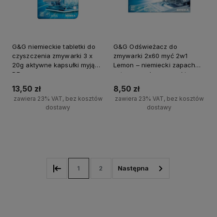
G&G niemieckie tabletki do
G&G Odświeżacz do
czyszczenia zmywarki 3 x
zmywarki 2x60 myć 2w1
20g aktywne kapsułki myjące
Lemon – niemiecki zapach
DE
cytrynowy do zmywarki
13,50 zł
8,50 zł
zawiera 23% VAT, bez kosztów
zawiera 23% VAT, bez kosztów
dostawy
dostawy
+
+
Do koszyka
Do koszyka
-
-
1
2