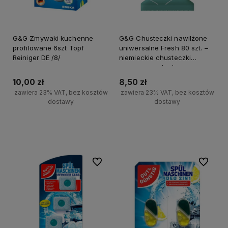
G&G Zmywaki kuchenne
G&G Chusteczki nawilżone
profilowane 6szt Topf
uniwersalne Fresh 80 szt. –
Reiniger DE /8/
niemieckie chusteczki
czyszczące do domu
10,00 zł
8,50 zł
zawiera 23% VAT, bez kosztów
zawiera 23% VAT, bez kosztów
dostawy
dostawy
+
+
Do koszyka
Do koszyka
-
-
Do ulubionych
Do ulubi