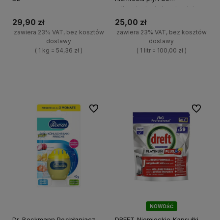
odkamieniania kawiarek i
ekspresów
29,90 zł
25,00 zł
zawiera 23% VAT, bez kosztów
zawiera 23% VAT, bez kosztów
dostawy
dostawy
( 1 kg = 54,36 zł )
( 1 litr = 100,00 zł )
+
+
Do koszyka
Do koszyka
-
-
Do ulubionych
Do ulubi
NOWOŚĆ
Dr. Beckmann Pochłaniacz
DREFT Niemieckie Kapsułki