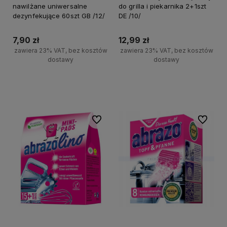
nawilżane uniwersalne
do grilla i piekarnika 2+1szt
dezynfekujące 60szt GB /12/
DE /10/
7,90 zł
12,99 zł
zawiera 23% VAT, bez kosztów
zawiera 23% VAT, bez kosztów
dostawy
dostawy
+
+
Do koszyka
Do koszyka
-
-
Do ulubionych
Do ulubi