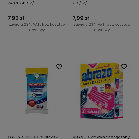
24szt GB /12/
GB /12/
7,90 zł
7,99 zł
zawiera 23% VAT, bez kosztów
zawiera 23% VAT, bez kosztów
dostawy
dostawy
+
+
Do koszyka
Do koszyka
-
-
Do ulubionych
Do ulubi
GREEN SHIELD Chusteczki
ABRAZO Zmywak nasączany