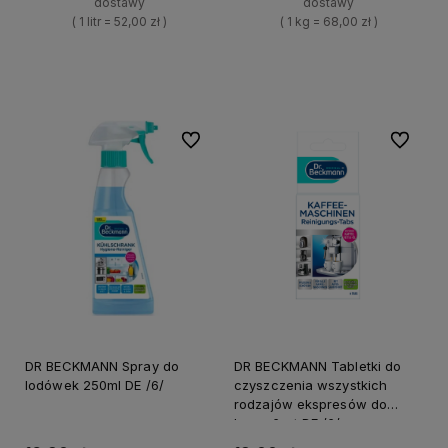
dostawy
dostawy
( 1 litr = 52,00 zł )
( 1 kg = 68,00 zł )
+
+
Do koszyka
Do koszyka
-
-
Do ulubionych
Do ulubi
DR BECKMANN Spray do
DR BECKMANN Tabletki do
lodówek 250ml DE /6/
czyszczenia wszystkich
rodzajów ekspresów do
kawy 6szt DE /6/