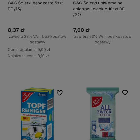
G&G Ścierki gąbczaste 5szt
G&G Ścierki uniwersalne
DE /15/
chłonne i cienkie 10szt DE
/22/
8,37 zł
7,00 zł
zawiera 23% VAT, bez kosztów
zawiera 23% VAT, bez kosztów
dostawy
dostawy
Cena regularna:
9,00 zł
+
Najniższa cena:
8,10 zł
Do koszyka
-
+
Do koszyka
-
Do ulubionych
Do ulubi