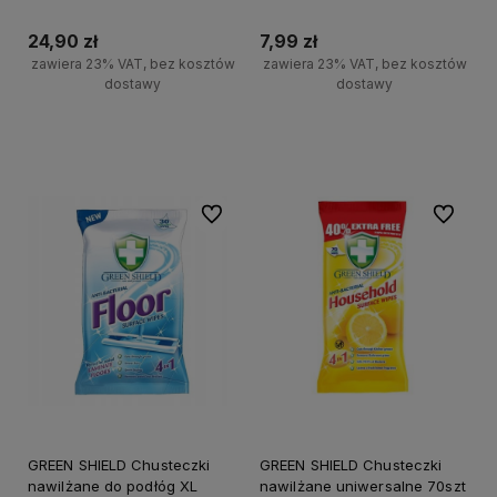
24,90 zł
7,99 zł
zawiera 23% VAT, bez kosztów
zawiera 23% VAT, bez kosztów
dostawy
dostawy
+
+
Do koszyka
Do koszyka
-
-
Do ulubionych
Do ulubi
GREEN SHIELD Chusteczki
GREEN SHIELD Chusteczki
nawilżane do podłóg XL
nawilżane uniwersalne 70szt