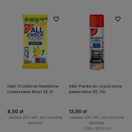
-
-
Do ulubionych
Do ulubi
G&G Chusteczki Nawilżone
G&G Pianka do czyszczenia
Uniwersalne 80szt DE /6
piekarników DE /10/
8,50 zł
13,00 zł
zawiera 23% VAT, bez kosztów
zawiera 23% VAT, bez kosztów
dostawy
dostawy
( 1 litr = 26,00 zł )