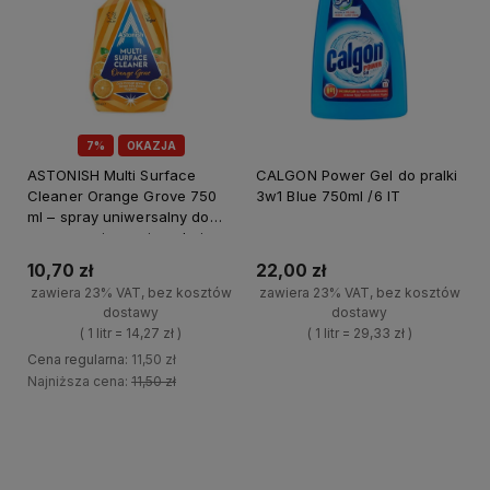
7%
OKAZJA
ASTONISH Multi Surface
CALGON Power Gel do pralki
Cleaner Orange Grove 750
3w1 Blue 750ml /6 IT
ml – spray uniwersalny do
czyszczenia powierzchni
10,70 zł
22,00 zł
zawiera 23% VAT, bez kosztów
zawiera 23% VAT, bez kosztów
dostawy
dostawy
( 1 litr = 14,27 zł )
( 1 litr = 29,33 zł )
Cena regularna:
11,50 zł
+
Najniższa cena:
11,50 zł
Do koszyka
-
+
Do koszyka
-