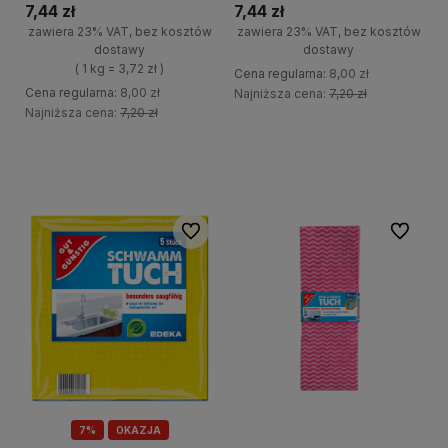
7,44 zł
7,44 zł
zawiera 23% VAT, bez kosztów
zawiera 23% VAT, bez kosztów
dostawy
dostawy
( 1 kg = 3,72 zł )
Cena regularna:
8,00 zł
Cena regularna:
8,00 zł
Najniższa cena:
7,20 zł
Najniższa cena:
7,20 zł
+
Do koszyka
+
-
Do koszyka
-
Do ulubionych
Do ulubi
7%
OKAZJA