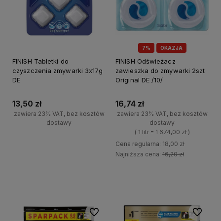
7%
OKAZJA
FINISH Tabletki do
FINISH Odświeżacz
czyszczenia zmywarki 3x17g
zawieszka do zmywarki 2szt
DE
Original DE /10/
13,50 zł
16,74 zł
zawiera 23% VAT, bez kosztów
zawiera 23% VAT, bez kosztów
dostawy
dostawy
( 1 litr = 1 674,00 zł )
+
Cena regularna:
18,00 zł
Do koszyka
-
Najniższa cena:
16,20 zł
+
Do koszyka
-
Do ulubionych
Do ulubi