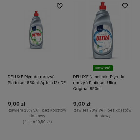
Do ulubionych
Do ulubi
NOWOŚĆ
DELUXE Płyn do naczyń
DELUXE Niemiecki Płyn do
Platinium 850ml Apfel /12/ DE
naczyń Platinum Ultra
Original 850ml
9,00 zł
9,00 zł
zawiera 23% VAT, bez kosztów
zawiera 23% VAT, bez kosztów
dostawy
dostawy
( 1 litr = 10,59 zł )
+
Do koszyka
+
-
Do koszyka