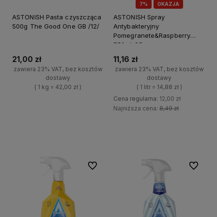
7%
OKAZJA
ASTONISH Pasta czyszcząca
ASTONISH Spray
500g The Good One GB /12/
Antybakteryjny
Pomegranete&Raspberry
750ml GB
21,00 zł
11,16 zł
zawiera 23% VAT, bez kosztów
zawiera 23% VAT, bez kosztów
dostawy
dostawy
( 1 kg = 42,00 zł )
( 1 litr = 14,88 zł )
Cena regularna:
12,00 zł
+
Najniższa cena:
8,49 zł
Do koszyka
-
+
Do koszyka
-
Do ulubionych
Do ulubi