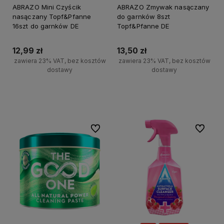
ABRAZO Mini Czyścik
ABRAZO Zmywak nasączany
nasączany Topf&Pfanne
do garnków 8szt
16szt do garnków DE
Topf&Pfanne DE
12,99 zł
13,50 zł
zawiera 23% VAT, bez kosztów
zawiera 23% VAT, bez kosztów
dostawy
dostawy
+
+
Do koszyka
Do koszyka
-
-
Do ulubionych
Do ulubi