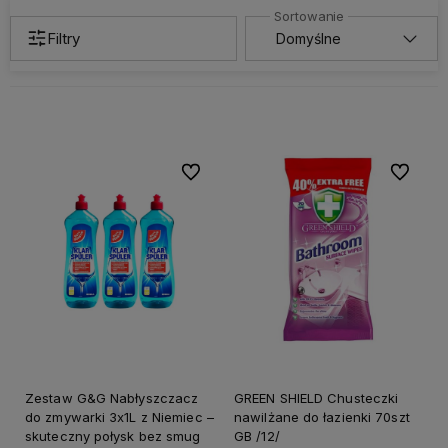
Filtry
Do ulubionych
Do ulubi
Zestaw G&G Nabłyszczacz
GREEN SHIELD Chusteczki
do zmywarki 3x1L z Niemiec –
nawilżane do łazienki 70szt
skuteczny połysk bez smug
GB /12/