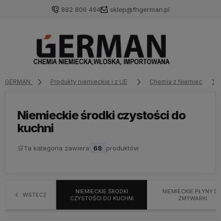
882 806 494
sklep@fhgerman.pl
GERMAN
Produkty niemieckie i z UE
Chemia z Niemiec
Niemieckie środki czystości do
kuchni
🛒
Ta kategoria zawiera
68
produktów
NIEMIECKIE ŚRODKI
NIEMIECKIE PŁYNY D
WSTECZ
CZYSTOŚCI DO KUCHNI
ZMYWARKI