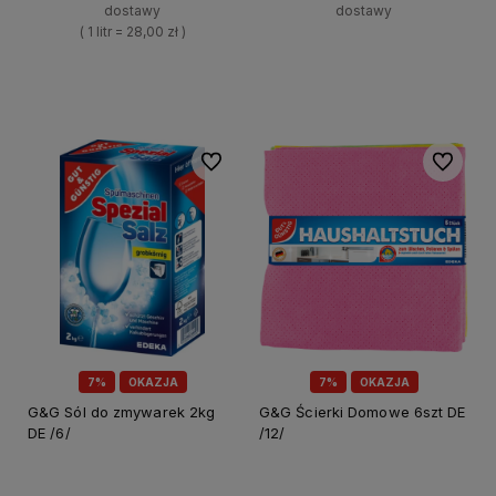
dostawy
dostawy
( 1 litr = 28,00 zł )
+
Do koszyka
+
-
Do koszyka
-
Do ulubionych
Do ulubi
7%
OKAZJA
7%
OKAZJA
G&G Sól do zmywarek 2kg
G&G Ścierki Domowe 6szt DE
DE /6/
/12/