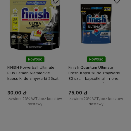
Do ulubionych
Do ulubi
NOWOŚĆ
NOWOŚĆ
FINISH Powerball Ultimate
Finish Quantum Ultimate
Plus Lemon Niemieckie
Fresh Kapsułki do zmywarki
kapsułki do zmywarki 25szt
80 szt. – kapsułki all in one
do idealnej czystości i
połysku
30,00 zł
75,00 zł
zawiera 23% VAT, bez kosztów
zawiera 23% VAT, bez kosztów
dostawy
dostawy
+
+
Do koszyka
Do koszyka
-
-