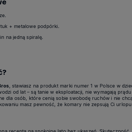
we
ze.
tuk + metalowe podpórki.
n na jedną spiralę.
.
ć?
Bros
, stawiasz na produkt marki numer 1 w Polsce w dzie
wodzi od lat – są tanie w eksploatacji, nie wymagają prądu 
lne dla osób, które cenią sobie swobodę ruchów i nie chc
kowaniu masz pewność, że komary nie zepsują Ci urlopu 
zona recepta na spokojne lato bez ukąszeń. Skuteczność,