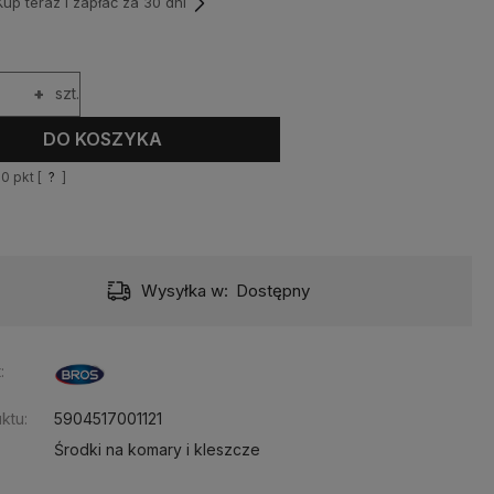
p teraz i zapłać za 30 dni
+
szt.
DO KOSZYKA
10
pkt [
?
]
Wysyłka w:
Dostępny
:
ktu:
5904517001121
Środki na komary i kleszcze