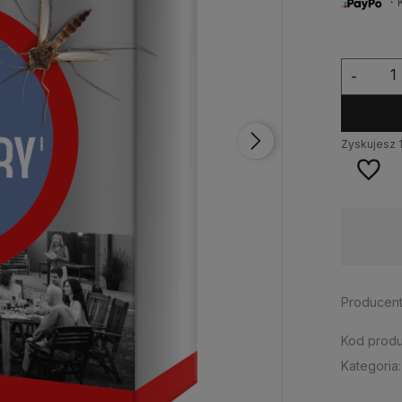
・Ku
-
Zyskujesz
Dostępność:
Duża ilość
Producent
Kod produ
Kategoria: