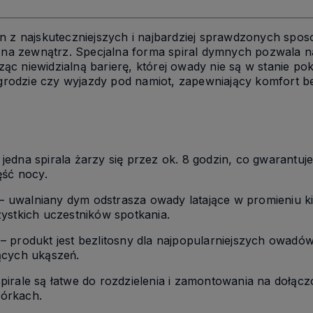
n z najskuteczniejszych i najbardziej sprawdzonych spo
a zewnątrz. Specjalna forma spiral dymnych pozwala n
c niewidzialną barierę, której owady nie są w stanie po
 ogrodzie czy wyjazdy pod namiot, zapewniający komfort b
 jedna spirala żarzy się przez ok. 8 godzin, co gwarantuj
ęść nocy.
– uwalniany dym odstrasza owady latające w promieniu k
ystkich uczestników spotkania.
– produkt jest bezlitosny dla najpopularniejszych owadów
ących ukąszeń.
pirale są łatwe do rozdzielenia i zamontowania na dołąc
órkach.