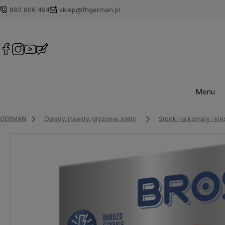
882 806 494
sklep@fhgerman.pl
Menu
GERMAN
Owady, insekty, gryzonie, krety
Środki na komary i kl