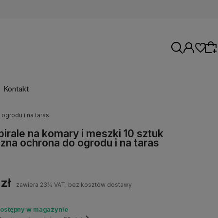
Kontakt
ogrodu i na taras
Wybierz coś dla siebie z naszej aktualnej
pirale na komary i meszki 10 sztuk
oferty lub zaloguj się, aby przywrócić dodane
zna ochrona do ogrodu i na taras
produkty do listy z poprzedniej sesji.
 zł
zawiera 23% VAT, bez kosztów dostawy
dostępny w magazynie