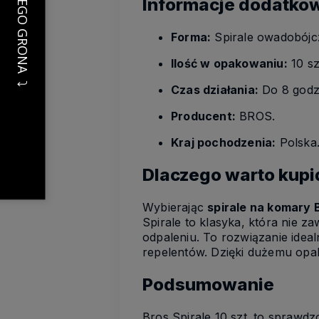
Informacje dodatko
Forma:
Spirale owadobójc
Ilość w opakowaniu:
10 sz
Czas działania:
Do 8 godzi
Producent:
BROS.
Kraj pochodzenia:
Polska
Dlaczego warto kupi
Wybierając
spirale na komary 
Spirale to klasyka, która nie za
odpaleniu. To rozwiązanie idea
repelentów. Dzięki dużemu opa
Podsumowanie
Bros Spirale 10 szt. to sprawd