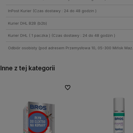
InPost Kurier
(Czas dostawy : 24 do 48 godzin )
Kurier DHL B2B
(b2b)
Kurier DHL ( 1 paczka )
(Czas dostawy : 24 do 48 godzin )
Odbiór osobisty
(pod adresem Przemysłowa 10, 05-300 Mińsk Maz.
Inne z tej kategorii
onych
onych
Do ulubionych
Do ulubionych