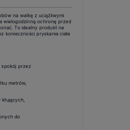
sobów na walkę z uciążliwymi
a wielogodzinną ochronę przed
konać. To idealny produkt na
ez konieczności pryskania ciała
e spokój przez
ilku metrów,
 kłujących,
zonych do