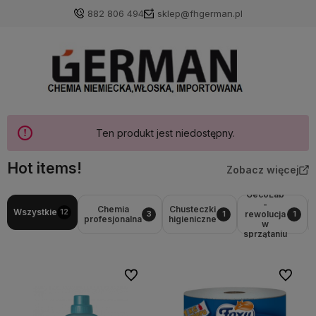
882 806 494
sklep@fhgerman.pl
Ten produkt jest niedostępny.
Hot items!
Zobacz więcej
GecoLab
-
Chemia
Chusteczki
Wszystkie
12
rewolucja
3
1
1
profesjonalna
higieniczne
w
sprzątaniu
Do ulubionych
Do ulubi