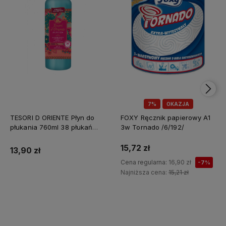
7%
OKAZJA
TESORI D ORIENTE Płyn do
FOXY Ręcznik papierowy A1
płukania 760ml 38 płukań
3w Tornado /6/192/
Ayurveda IT Nowy /12/
15,72 zł
13,90 zł
Cena regularna:
16,90 zł
-7%
Najniższa cena:
15,21 zł
Do koszyka
Do koszyka