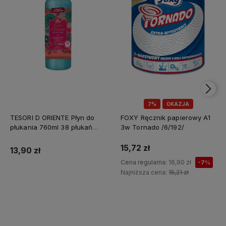
7%
OKAZJA
TESORI D ORIENTE Płyn do
FOXY Ręcznik papierowy A1
płukania 760ml 38 płukań
3w Tornado /6/192/
Ayurveda IT Nowy /12/
15,72 zł
13,90 zł
Cena regularna:
16,90 zł
-7%
Najniższa cena:
15,21 zł
Do koszyka
Do koszyka