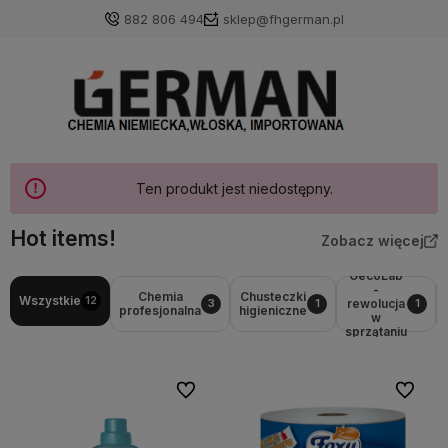
882 806 494
sklep@fhgerman.pl
Ten produkt jest niedostępny.
Hot items!
Zobacz więcej
GecoLab
-
Chemia
Chusteczki
Wszystkie
12
rewolucja
3
1
1
profesjonalna
higieniczne
w
sprzątaniu
Do ulubionych
Do ulubi