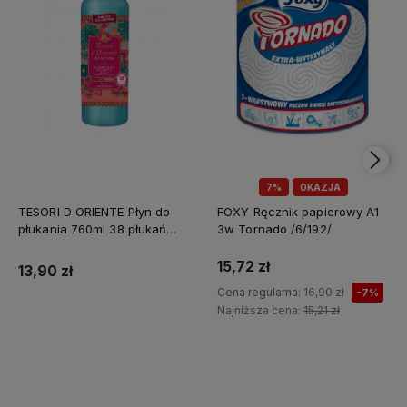
7%
OKAZJA
TESORI D ORIENTE Płyn do
FOXY Ręcznik papierowy A1
płukania 760ml 38 płukań
3w Tornado /6/192/
Ayurveda IT Nowy /12/
15,72 zł
13,90 zł
Cena regularna:
16,90 zł
-7%
Najniższa cena:
15,21 zł
Do koszyka
Do koszyka