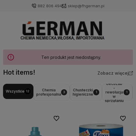
882 806 494
sklep@fhgerman.pl
Ten produkt jest niedostępny.
Hot items!
Zobacz więcej
GecoLab
-
Chemia
Chusteczki
Wszystkie
12
rewolucja
3
1
1
profesjonalna
higieniczne
w
sprzątaniu
Do ulubionych
Do ulubi