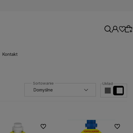
Kontakt
Wybierz coś dla siebie z naszej aktualnej
oferty lub zaloguj się, aby przywrócić dodane
Układ
produkty do listy z poprzedniej sesji.
Do ulubionych
Do ulubio