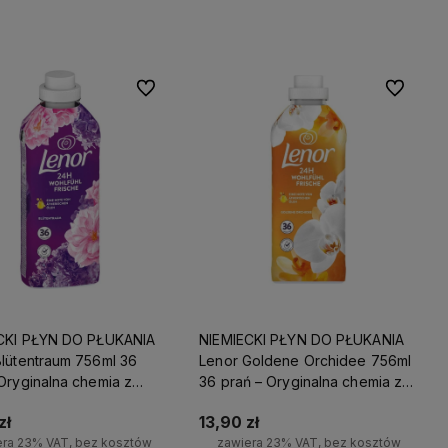
Do koszyka
-
Do ulubionych
Do ulubio
CKI PŁYN DO PŁUKANIA
NIEMIECKI PŁYN DO PŁUKANIA
Blütentraum 756ml 36
Lenor Goldene Orchidee 756ml
Oryginalna chemia z
36 prań – Oryginalna chemia z
c DE
Niemiec DE
zł
13,90 zł
era 23% VAT, bez kosztów
zawiera 23% VAT, bez kosztów