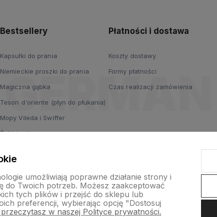
prywatności
Bestsellery
Płatności i dostawa
Kapsułki do prania
Koszty dostawy
Niemieckie proszki do prania
Formy płatności
Magiczna gąbka
Czas realizacji zamówienia
Tesori d'oriente (płyn do płukania)
Mopy Vileda i Swiffer
Żelki haribo
Old Spice
okie
Swiffer do kurzu
nologie umożliwiają poprawne działanie strony i
ę do Twoich potrzeb. Możesz zaakceptować
ch tych plików i przejść do sklepu lub
ich preferencji, wybierając opcję "Dostosuj
 przeczytasz w naszej Polityce prywatności.