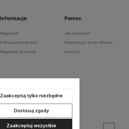
Informacje
Pomoc
Regulamin
Jak kupować?
Polityka prywatności
Rejestracja i konto Klienta -
Regulamin promocji
korzyści
Zaakceptuj tylko niezbędne
Dostosuj zgody
Zaakceptuj wszystkie