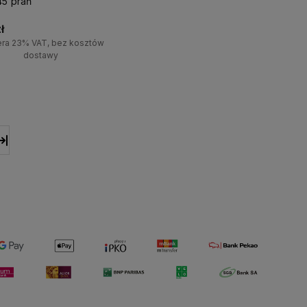
45 prań
ł
era 23% VAT, bez kosztów
dostawy
+
Do koszyka
-