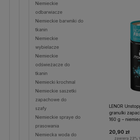
Niemieckie
odbarwiacze
Niemieckie barwniki do
tkanin
Niemieckie
wybielacze
Niemieckie
odświeżacze do
tkanin
Niemiecki krochmal
Niemieckie saszetki
zapachowe do
LENOR Unstopp
szafy
granulki zapa
Niemieckie spraye do
160 g – niemi
prasowania
tkanin
20,90 zł
Niemiecka woda do
zawiera 23% 