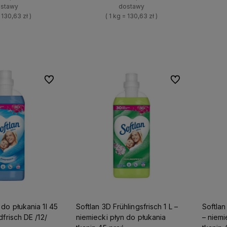
stawy
dostawy
= 130,63 zł )
( 1 kg = 130,63 zł )
+
Do koszyka
Do koszyka
-
Do ulubionych
Do ulubionych
Softlan 3D Frühlingsfrisch 1 L –
Softlan
 3D Windfrisch DE /12/
niemiecki płyn do płukania
– niemi