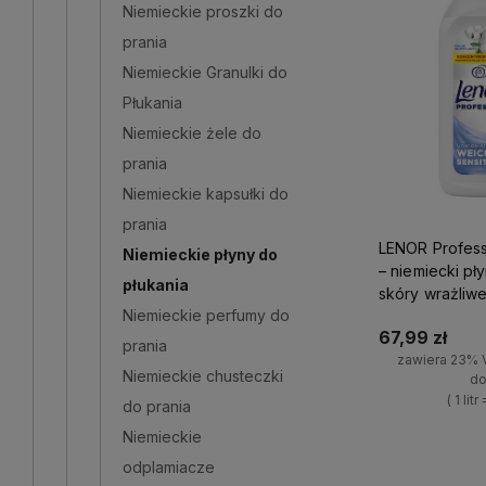
Niemieckie proszki do
prania
Niemieckie Granulki do
Płukania
Niemieckie żele do
prania
Niemieckie kapsułki do
prania
LENOR Professi
Niemieckie płyny do
– niemiecki pł
płukania
skóry wrażliwe
Niemieckie perfumy do
67,99 zł
prania
zawiera 23% 
Niemieckie chusteczki
do
( 1 litr
do prania
Niemieckie
+
-
odplamiacze