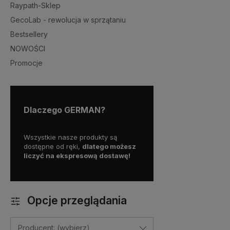
Raypath-Sklep
GecoLab - rewolucja w sprzątaniu
Bestsellery
NOWOŚCI
Promocje
Dlaczego GERMAN?
my więc
Wszystkie nasze produkty są
Skorzystaj z darmowej d
a
dostępne od ręki,
dlatego możesz
już od
399 zł!
liczyć na ekspresową dostawę!
Opcje przeglądania
Producent: (wybierz)