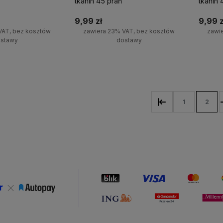
tkanin 45 prań
tkanin 
9,99 zł
9,99 z
VAT, bez kosztów
zawiera 23% VAT, bez kosztów
zawi
stawy
dostawy
+
Do koszyka
Do koszyka
-
1
2