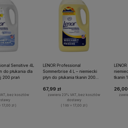
onal Sensitive 4L
LENOR Professional
LENOR S
yn do płukania dla
Sommerbrise 4 L – niemiecki
niemiec
j 200 prań
płyn do płukania tkanin 200
tkanin 
prań
67,99 zł
26,00 
VAT, bez kosztów
zawiera 23% VAT, bez kosztów
zawi
stawy
dostawy
 = 17,00 zł )
( 1 litr = 17,00 zł )
+
Do koszyka
Do koszyka
-