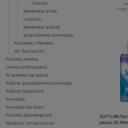
żelazka
do
( 1 kg 
Niemieckie środki
+
czystości
-
Niemieckie artykuły
gospodarstwa domowego
Kosmetyki z Niemiec
Art. Spożywcze
Produkty włoskie
Chemia profesjonalna
W zestawie się opłaca
Artykuły gospodarstwa domowego
Artykuły higieniczne
Kosmetyki
Kosmetyki dla dzieci
Produkty hipoalergiczne
SOFTLAN Płyn do płukania 1l 45
płukań
Słodycze i art.spożywcze