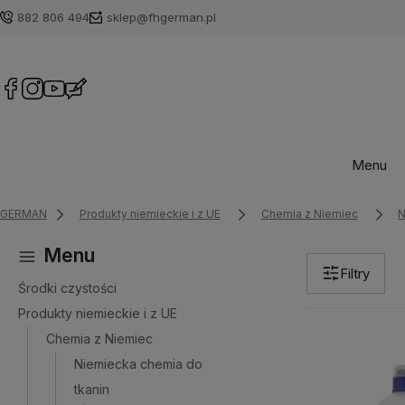
882 806 494
sklep@fhgerman.pl
Menu
GERMAN
Produkty niemieckie i z UE
Chemia z Niemiec
N
Menu
Filtry
Środki czystości
Produkty niemieckie i z UE
Chemia z Niemiec
Niemiecka chemia do
tkanin