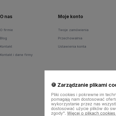
O nas
Moje konto
O firmie
Twoje zamówienia
Blog
Przechowalnia
Kontakt
Ustawienia konta
Kontakt i dane firmy
🍪 Zarządzanie plikami co
Pliki cookies i pokrewne im tech
pomagają nam dostosować ofert
wykorzystanie przez nas wszystki
dostosować użycie plików do swo
zgody".
Więcej o plikach cookies