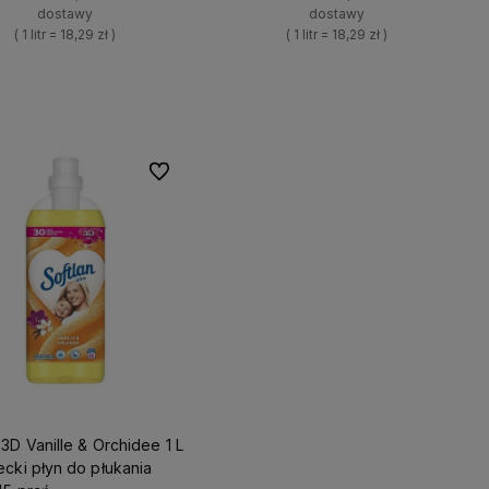
dostawy
dostawy
( 1 litr = 18,29 zł )
( 1 litr = 18,29 zł )
+
+
Do koszyka
Do koszyka
-
-
Do ulubionych
 3D Vanille & Orchidee 1 L
ecki płyn do płukania