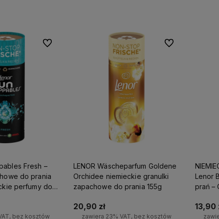
Do ulubionych
Do ulubionych
ables Fresh –
LENOR Wäscheparfum Goldene
NIEMIE
chowe do prania
Orchidee niemieckie granulki
Lenor 
eckie perfumy do
zapachowe do prania 155g
prań – 
Niemie
20,90 zł
13,90 
VAT, bez kosztów
zawiera 23% VAT, bez kosztów
zawi