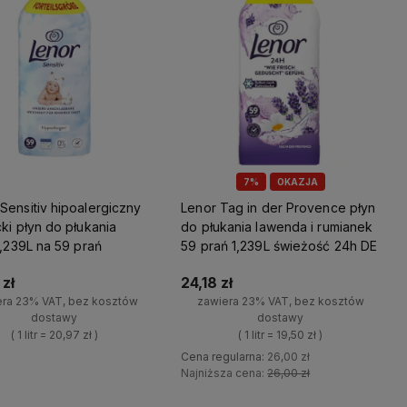
7%
OKAZJA
ensitiv hipoalergiczny
Lenor Tag in der Provence płyn
ki płyn do płukania
do płukania lawenda i rumianek
1,239L na 59 prań
59 prań 1,239L świeżość 24h DE
zł
24,18 zł
era 23% VAT, bez kosztów
zawiera 23% VAT, bez kosztów
dostawy
dostawy
( 1 litr = 20,97 zł )
( 1 litr = 19,50 zł )
Cena regularna:
26,00 zł
+
Najniższa cena:
26,00 zł
Do koszyka
-
+