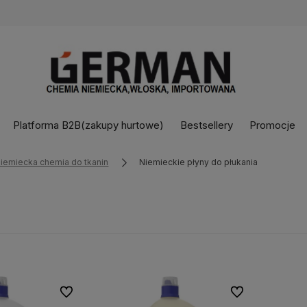
Platforma B2B(zakupy hurtowe)
Bestsellery
Promocje
iemiecka chemia do tkanin
Niemieckie płyny do płukania
Do ulubionych
Do ulubionych