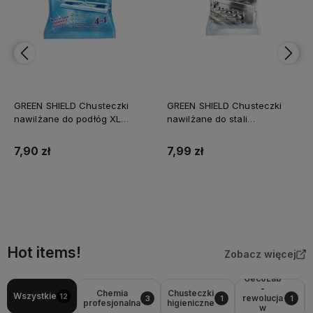
GREEN SHIELD Chusteczki
GREEN SHIELD Chusteczki
nawilżane do podłóg XL
nawilżane do stali
24szt GB /12/
nierdzewnej 70szt GB /12/
7,90 zł
7,99 zł
Do koszyka
Do koszyka
Hot items!
Zobacz więcej
GecoLab
-
Chemia
Chusteczki
Wszystkie
12
rewolucja
3
1
1
profesjonalna
higieniczne
w