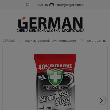
882 806 494
sklep@fhgerman.pl
GERMAN
Artykuły gospodarstwa domowego
Ściereczki nawi