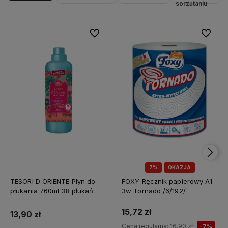
sprzątaniu
Do ulubionych
Do ulubi
7%
OKAZJA
TESORI D ORIENTE Płyn do
FOXY Ręcznik papierowy A1
płukania 760ml 38 płukań
3w Tornado /6/192/
Ayurveda IT Nowy /12/
15,72 zł
13,90 zł
Cena regularna:
16,90 zł
-7%