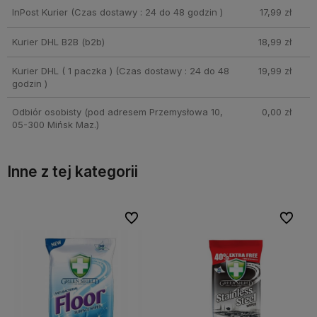
InPost Kurier
(Czas dostawy : 24 do 48 godzin )
17,99 zł
Kurier DHL B2B
(b2b)
18,99 zł
Kurier DHL ( 1 paczka )
(Czas dostawy : 24 do 48
19,99 zł
godzin )
Odbiór osobisty
(pod adresem Przemysłowa 10,
0,00 zł
05-300 Mińsk Maz.)
Inne z tej kategorii
bionych
bionych
Do ulubionych
Do ulubionych
Do ulubi
Do ulubi