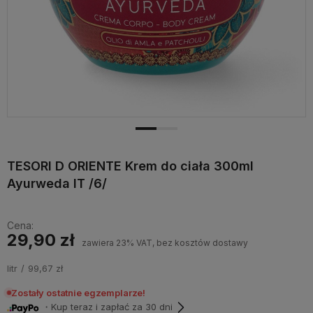
TESORI D ORIENTE Krem do ciała 300ml
Ayurweda IT /6/
Cena:
29,90 zł
zawiera 23% VAT, bez kosztów dostawy
litr
99,67 zł
Zostały ostatnie egzemplarze!
・Kup teraz i zapłać za 30 dni