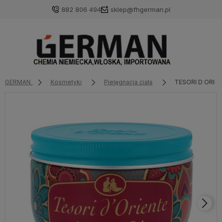
882 806 494
sklep@fhgerman.pl
GERMAN
Kosmetyki
Pielęgnacja ciała
TESORI D ORIEN