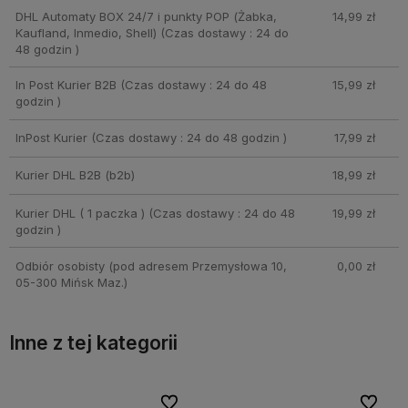
DHL Automaty BOX 24/7 i punkty POP (Żabka,
14,99 zł
Kaufland, Inmedio, Shell)
(Czas dostawy : 24 do
48 godzin )
In Post Kurier B2B
(Czas dostawy : 24 do 48
15,99 zł
godzin )
InPost Kurier
(Czas dostawy : 24 do 48 godzin )
17,99 zł
Kurier DHL B2B
(b2b)
18,99 zł
Kurier DHL ( 1 paczka )
(Czas dostawy : 24 do 48
19,99 zł
godzin )
Odbiór osobisty
(pod adresem Przemysłowa 10,
0,00 zł
05-300 Mińsk Maz.)
Inne z tej kategorii
bionych
bionych
Do ulubionych
Do ulubionych
Do ulubi
Do ulubi