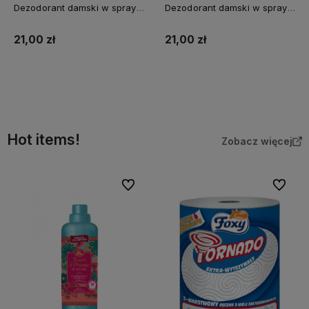
Dezodorant damski w sprayu
Dezodorant damski w sprayu
150ml Orchidea IT /6/
150ml Hamman IT /6/
21,00 zł
21,00 zł
Do koszyka
Do koszyka
Hot items!
Zobacz więcej
Do ulubionych
Do ulubi