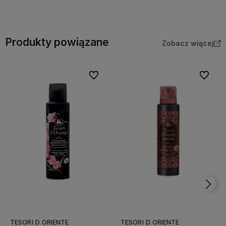
Produkty powiązane
Zobacz więcej
Do ulubionych
Do ulubi
TESORI D ORIENTE
TESORI D ORIENTE