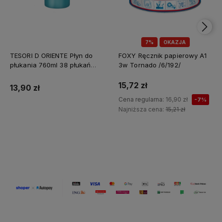
7%
OKAZJA
TESORI D ORIENTE Płyn do
FOXY Ręcznik papierowy A1
płukania 760ml 38 płukań
3w Tornado /6/192/
Ayurveda IT Nowy /12/
15,72 zł
13,90 zł
Cena regularna:
16,90 zł
-7%
Najniższa cena:
15,21 zł
Do koszyka
Do koszyka