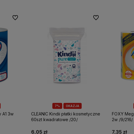
Do ulubionych
Do ulubionych
7%
OKAZJA
CLEANIC Kindii płatki kosmetyczne
FOXY Mega ręcznik papierowy A2
60szt kwadratowe /20/
2w /9/216/
6,05 zł
7,35 zł