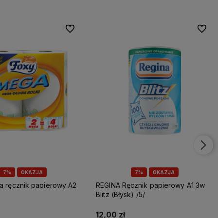
Do ulubionych
Do ulu
7%
OKAZJA
7%
OKAZJA
REGINA Ręcznik papierowy A1 3w
Blitz (Błysk) /5/
12,00 zł