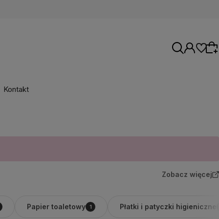
Kontakt
Wybierz coś dla siebie z naszej aktualnej
oferty lub zaloguj się, aby przywrócić dodane
produkty do listy z poprzedniej sesji.
Zobacz więcej
Papier toaletowy
Płatki i patyczki higieniczne
1