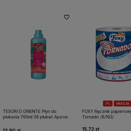
Do ulubionych
7%
OKAZJA
TESORI D ORIENTE Płyn do
FOXY Ręcznik papierowy A1 3w
płukania 760ml 38 płukań Ayurveda
Tornado /6/192/
IT Nowy /12/
15,72 zł
13,90 zł