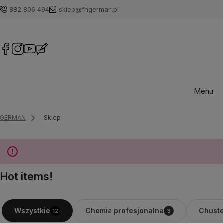
882 806 494
sklep@fhgerman.pl
Menu
GERMAN
Sklep
Hot items!
Chemia profesjonalna
Chuste
Wszystkie
12
3