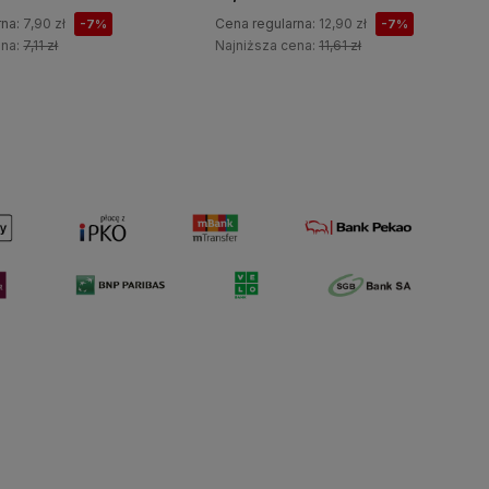
rna:
7,90 zł
Cena regularna:
12,90 zł
-7%
-7%
ena:
7,11 zł
Najniższa cena:
11,61 zł
Do koszyka
Do koszyka