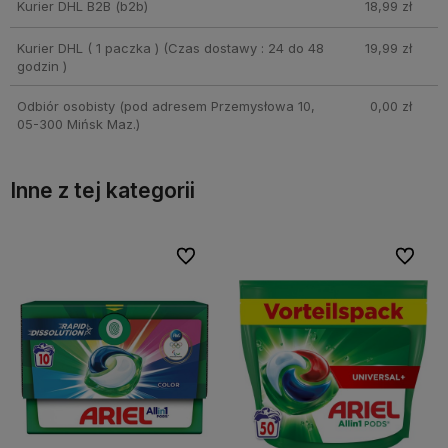
Kurier DHL B2B
(b2b)
18,99 zł
Kurier DHL ( 1 paczka )
(Czas dostawy : 24 do 48
19,99 zł
godzin )
Odbiór osobisty
(pod adresem Przemysłowa 10,
0,00 zł
05-300 Mińsk Maz.)
Inne z tej kategorii
bionych
bionych
Do ulubionych
Do ulubionych
Do ulubi
Do ulubi