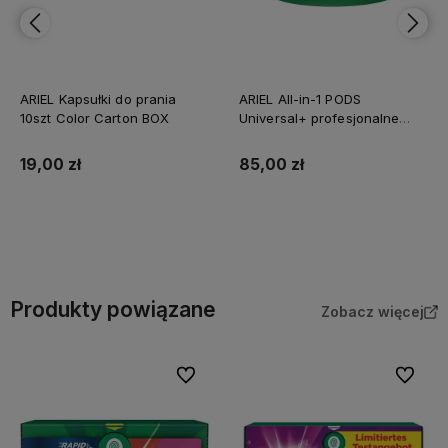
ARIEL Kapsułki do prania
ARIEL All-in-1 PODS
10szt Color Carton BOX
Universal+ profesjonalne
niemieckie kapsułki do prania
50 szt.
19,00 zł
85,00 zł
Do koszyka
Do koszyka
Produkty powiązane
Zobacz więcej
Do ulubionych
Do ulubi