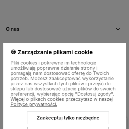
polityce prywatności
O nas
Moje konto
🍪 Zarządzanie plikami cookie
Pliki cookies i pokrewne im technologie
Bestsellery
umożliwiają poprawne działanie strony i
pomagają nam dostosować ofertę do Twoich
potrzeb. Możesz zaakceptować wykorzystanie
przez nas wszystkich tych plików i przejść do
Płatności i dostawa
sklepu lub dostosować użycie plików do swoich
preferencji, wybierając opcję "Dostosuj zgody".
Więcej o plikach cookies przeczytasz w naszej
Polityce prywatności.
Informacje
Zaakceptuj tylko niezbędne
Pomoc