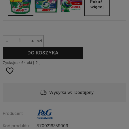
Pokaż 
więcej
-
+
szt.
DO KOSZYKA
Zyskujesz
64
pkt [
?
]
Wysyłka w:
Dostępny
Producent:
Kod produktu:
8700216359009