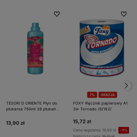
Do ulubionych
Do ulubi
7%
OKAZJA
TESORI D ORIENTE Płyn do
FOXY Ręcznik papierowy A1
płukania 760ml 38 płukań
3w Tornado /6/192/
Ayurveda IT Nowy /12/
15,72 zł
13,90 zł
Cena regularna:
16,90 zł
-7%
Najniższa cena:
15,21 zł