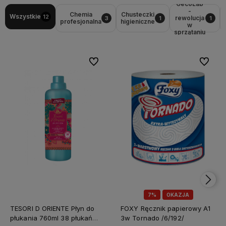
GecoLab
-
Chemia
Chusteczki
Wszystkie
12
rewolucja
3
1
1
profesjonalna
higieniczne
w
sprzątaniu
Do ulubionych
Do ulubi
7%
OKAZJA
TESORI D ORIENTE Płyn do
FOXY Ręcznik papierowy A1
płukania 760ml 38 płukań
3w Tornado /6/192/