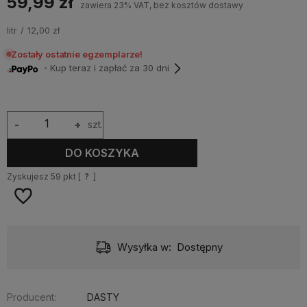
59,99 zł
zawiera 23% VAT, bez kosztów dostawy
litr
12,00 zł
Zostały ostatnie egzemplarze!
・Kup teraz i zapłać za 30 dni
-
+
szt.
DO KOSZYKA
Zyskujesz
59
pkt [
?
]
Wysyłka w:
Dostępny
Producent:
DASTY