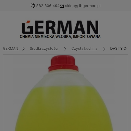
882 806 494
sklep@fhgerman.pl
GERMAN
Środki czystości
Czysta kuchnia
DASTY Odtł