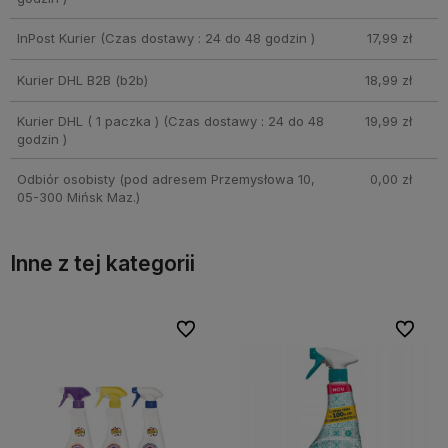
InPost Kurier
(Czas dostawy : 24 do 48 godzin )
17,99 zł
Kurier DHL B2B
(b2b)
18,99 zł
Kurier DHL ( 1 paczka )
(Czas dostawy : 24 do 48
19,99 zł
godzin )
Odbiór osobisty
(pod adresem Przemysłowa 10,
0,00 zł
05-300 Mińsk Maz.)
Inne z tej kategorii
bionych
bionych
Do ulubionych
Do ulubionych
Do ulubi
Do ulubi