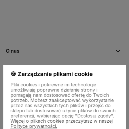
polityce prywatności
O nas
Moje konto
🍪 Zarządzanie plikami cookie
Pliki cookies i pokrewne im technologie
Bestsellery
umożliwiają poprawne działanie strony i
pomagają nam dostosować ofertę do Twoich
potrzeb. Możesz zaakceptować wykorzystanie
przez nas wszystkich tych plików i przejść do
Płatności i dostawa
sklepu lub dostosować użycie plików do swoich
preferencji, wybierając opcję "Dostosuj zgody".
Więcej o plikach cookies przeczytasz w naszej
Polityce prywatności.
Informacje