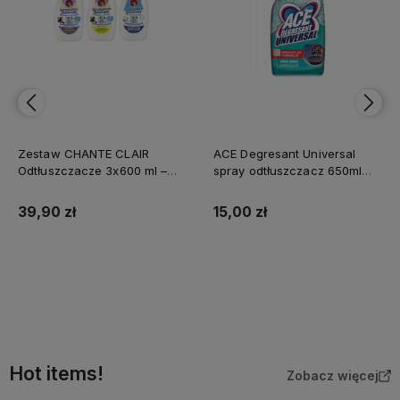
Zestaw CHANTE CLAIR
ACE Degresant Universal
Odtłuszczacze 3x600 ml –
spray odtłuszczacz 650ml
Lawenda, Limone, Soda – z
Mydło Marsylskie
Włoch
uniwersalny bez chloru
39,90 zł
15,00 zł
Do koszyka
Do koszyka
Hot items!
Zobacz więcej