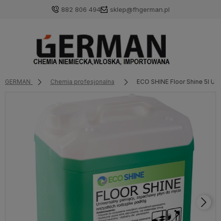
882 806 494
sklep@fhgerman.pl
GERMAN
Chemia profesjonalna
ECO SHINE Floor Shine 5l Un