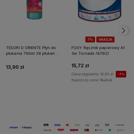
7%
OKAZJA
TESORI D ORIENTE Płyn do
FOXY Ręcznik papierowy A1
płukania 760ml 38 płukań
3w Tornado /6/192/
Ayurveda IT Nowy /12/
15,72 zł
13,90 zł
Cena regularna:
16,90 zł
-7%
Najniższa cena:
15,21 zł
Do koszyka
Do koszyka