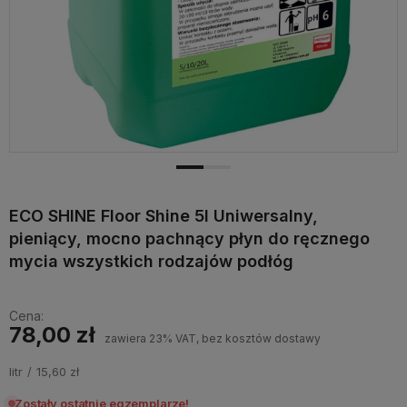
ECO SHINE Floor Shine 5l Uniwersalny,
pieniący, mocno pachnący płyn do ręcznego
mycia wszystkich rodzajów podłóg
Cena:
78,00 zł
zawiera 23% VAT, bez kosztów dostawy
litr
15,60 zł
Zostały ostatnie egzemplarze!