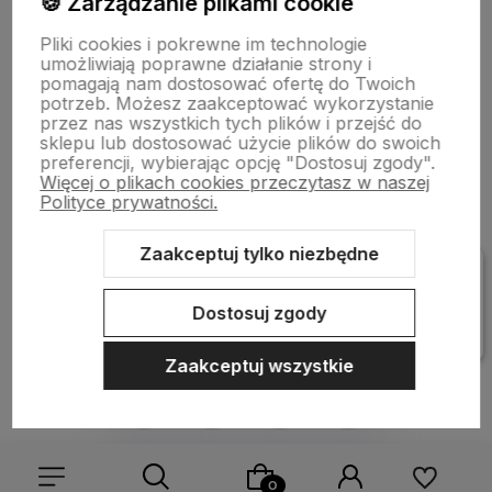
🍪 Zarządzanie plikami cookie
Pliki cookies i pokrewne im technologie
Bestsellery
umożliwiają poprawne działanie strony i
pomagają nam dostosować ofertę do Twoich
potrzeb. Możesz zaakceptować wykorzystanie
przez nas wszystkich tych plików i przejść do
Płatności i dostawa
sklepu lub dostosować użycie plików do swoich
preferencji, wybierając opcję "Dostosuj zgody".
Więcej o plikach cookies przeczytasz w naszej
Polityce prywatności.
Informacje
Zaakceptuj tylko niezbędne
Pomoc
Dostosuj zgody
Zaakceptuj wszystkie
Sklep internetowy Shoper Premium
Szablon Shoper Modern 3.0™
od GrowCommerce