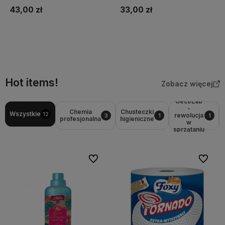
powierzchni w duecie
43,00 zł
33,00 zł
Do koszyka
Do koszyka
Hot items!
Zobacz więcej
GecoLab
-
Chemia
Chusteczki
Wszystkie
12
rewolucja
3
1
1
profesjonalna
higieniczne
w
sprzątaniu
Do ulubionych
Do ulubi