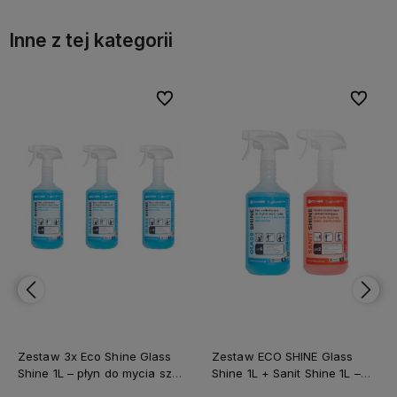
Inne z tej kategorii
bionych
bionych
Do ulubionych
Do ulubionych
Do ulubi
Do ulubi
Zestaw 3x Eco Shine Glass
Zestaw ECO SHINE Glass
Shine 1L – płyn do mycia szyb
Shine 1L + Sanit Shine 1L –
bez smug i zacieków
czystość szkła i higiena