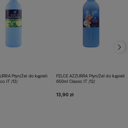
RRA Płyn/Żel do kąpieli
FELCE AZZURRA Płyn/Żel do kąpieli
co IT /12/
650ml Classic IT /12/
13,90 zł
Do koszyka
Do koszyka