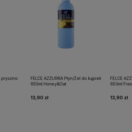
prysznic
FELCE AZZURRA Płyn/Żel do kąpieli
FELCE AZZU
650ml Honey&Oat
650ml Fres
13,90 zł
13,90 zł
Do koszyka