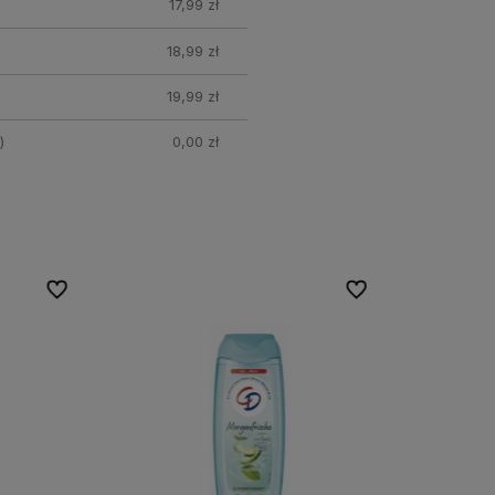
17,99 zł
18,99 zł
19,99 zł
)
0,00 zł
Do ulubionych
Do ulubionych
Do ulubionych
Do ulubionych