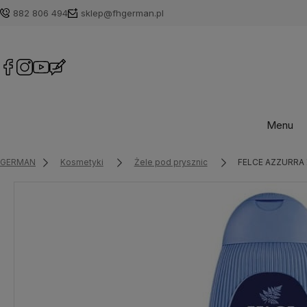
882 806 494
sklep@fhgerman.pl
Menu
GERMAN
Kosmetyki
Żele pod prysznic
FELCE AZZURRA Że