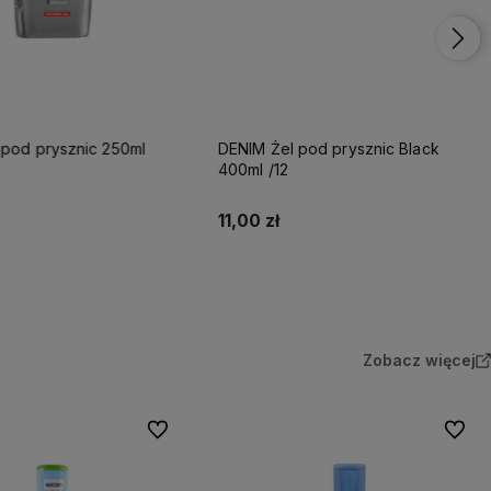
DENIM Żel pod prysznic Black
400ml /12
11,00 zł
Do koszyka
Do koszyka
Zobacz więcej
Do ulubionych
Do ulu