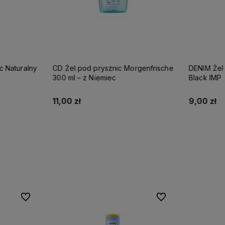
CD Żel pod prysznic Morgenfrische
DENIM Żel pod prysznic 250ml
300 ml – z Niemiec
Black IMP
11,00 zł
9,00 zł
Do koszyka
Do ulubionych
Do ulubionych