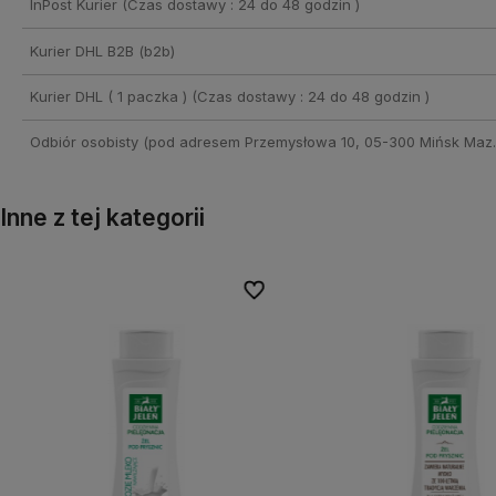
InPost Kurier
(Czas dostawy : 24 do 48 godzin )
Kurier DHL B2B
(b2b)
Kurier DHL ( 1 paczka )
(Czas dostawy : 24 do 48 godzin )
Odbiór osobisty
(pod adresem Przemysłowa 10, 05-300 Mińsk Maz.
Inne z tej kategorii
onych
onych
Do ulubionych
Do ulubionych