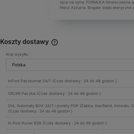
ojca na syna. FORMUŁA Nowoczesna aks
Felce Azzurra. Bogate olejki eteryczne
Koszty dostawy
Kraj wysyłki:
Cena nie zawiera ewentualnych
kosztów płatności
InPost Paczkomat 24/7
(Czas dostawy : 24 do 48 godzin )
ORLEN Paczka
(Czas dostawy : 24 do 48 godzin )
DHL Automaty BOX 24/7 i punkty POP (Żabka, Kaufland, Inmedio, Sh
(Czas dostawy : 24 do 48 godzin )
In Post Kurier B2B
(Czas dostawy : 24 do 48 godzin )