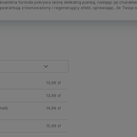
amitna formuła pokrywa skórę delikatną pianką, nadając jej charakte
 gwarantują zrównoważony i regenerujący efekt, sprawiając, że Twoja sk
13,99 zł
13,99 zł
ell)
14,99 zł
15,99 zł