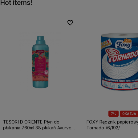
Hot items!
Do ulubionych
7%
OKAZJA
TESORI D ORIENTE Płyn do
FOXY Ręcznik papierowy A1 3w
płukania 760ml 38 płukań Ayurveda
Tornado /6/192/
IT Nowy /12/