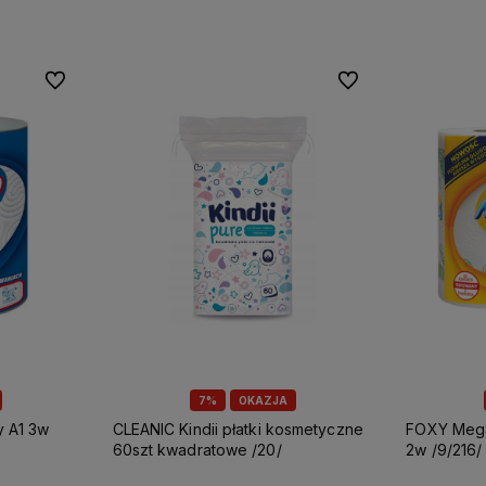
Do ulubionych
Do ulubionych
7%
OKAZJA
CLEANIC Kindii płatki kosmetyczne
FOXY Mega ręcznik papierowy A2
60szt kwadratowe /20/
2w /9/216/