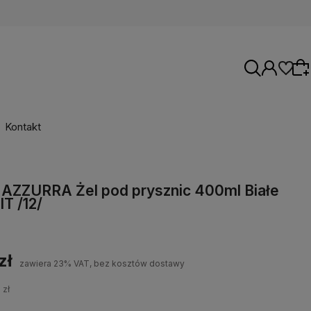
Kontakt
Wybierz coś dla siebie z naszej aktualnej
AZZURRA Żel pod prysznic 400ml Białe
oferty lub zaloguj się, aby przywrócić dodane
IT /12/
produkty do listy z poprzedniej sesji.
zł
zawiera 23% VAT, bez kosztów dostawy
 zł