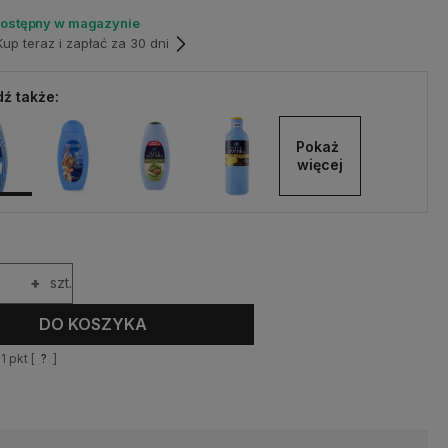
dostępny w magazynie
p teraz i zapłać za 30 dni
ź także:
Pokaż 
więcej
+
szt.
DO KOSZYKA
11
pkt [
?
]