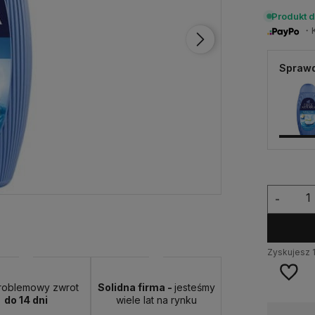
Produkt 
・Ku
Sprawd
-
Zyskujesz
roblemowy zwrot
Solidna firma -
jesteśmy
do 14 dni
wiele lat na rynku