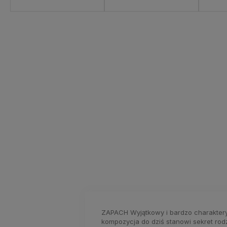
:
od 13,99 zł
- InPost Paczkomat 24/7
ZAPACH Wyjątkowy i bardzo charaktery
kompozycja do dziś stanowi sekret rodz