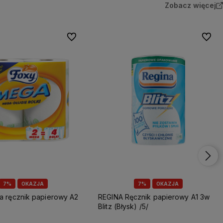
Zobacz więcej
Do ulubionych
Do ulu
7%
OKAZJA
7%
OKAZJA
REGINA Ręcznik papierowy A1 3w
Blitz (Błysk) /5/