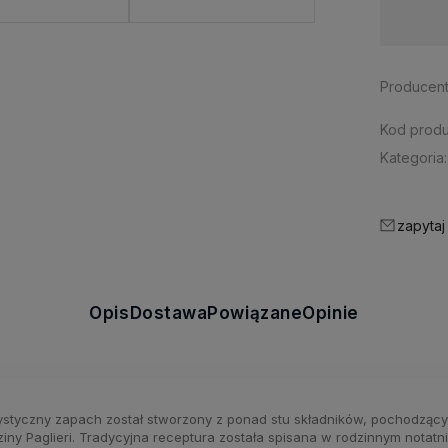
Dostępność:
Duża ilość
Producent
Kod produ
Kategoria:
zapytaj
Opis
Dostawa
Powiązane
Opinie
styczny zapach został stworzony z ponad stu składników, pochodzącyc
iny Paglieri. Tradycyjna receptura została spisana w rodzinnym notatn