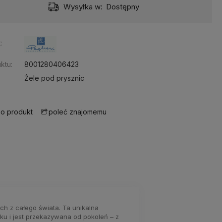
Wysyłka w:
Dostępny
:
ktu:
8001280406423
Żele pod prysznic
 o produkt
poleć znajomemu
h z całego świata. Ta unikalna
iku i jest przekazywana od pokoleń – z