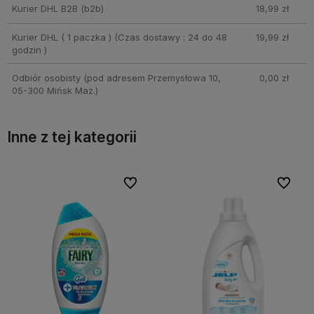
Kurier DHL B2B
(b2b)
18,99 zł
Kurier DHL ( 1 paczka )
(Czas dostawy : 24 do 48
19,99 zł
godzin )
Odbiór osobisty
(pod adresem Przemysłowa 10,
0,00 zł
05-300 Mińsk Maz.)
Inne z tej kategorii
bionych
bionych
Do ulubionych
Do ulubionych
Do ulubi
Do ulubi