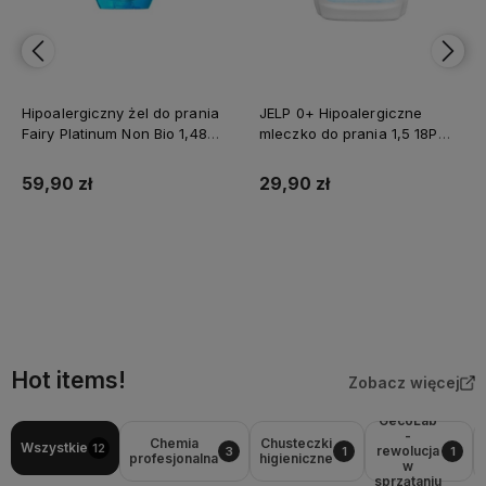
Hipoalergiczny żel do prania
JELP 0+ Hipoalergiczne
Fairy Platinum Non Bio 1,485L
mleczko do prania 1,5 18P
45 prań dla dzieci i alergików
Biel DM /6
59,90 zł
29,90 zł
Do koszyka
Do koszyka
Hot items!
Zobacz więcej
GecoLab
-
Chemia
Chusteczki
Wszystkie
12
rewolucja
3
1
1
profesjonalna
higieniczne
w
sprzątaniu