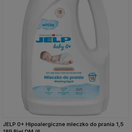
JELP 0+ Hipoalergiczne mleczko do prania 1,5
18P Biel DM /6