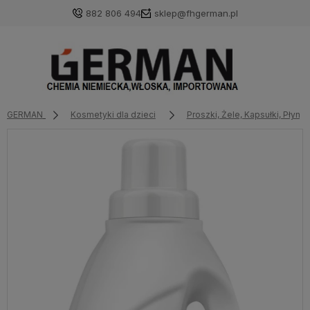
882 806 494
sklep@fhgerman.pl
GERMAN
Kosmetyki dla dzieci
Proszki, Żele, Kapsułki, Płyny 