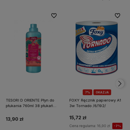
Do ulubionych
Do ulubi
7%
OKAZJA
TESORI D ORIENTE Płyn do
FOXY Ręcznik papierowy A1
płukania 760ml 38 płukań
3w Tornado /6/192/
Ayurveda IT Nowy /12/
15,72 zł
13,90 zł
Cena regularna:
16,90 zł
-7%