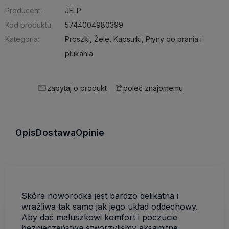
Producent:
JELP
Kod produktu:
5744004980399
Kategoria:
Proszki, Żele, Kapsułki, Płyny do prania i
płukania
zapytaj o produkt
poleć znajomemu
Opis
Dostawa
Opinie
Skóra noworodka jest bardzo delikatna i
wrażliwa tak samo jak jego układ oddechowy.
Aby dać maluszkowi komfort i poczucie
bezpieczeństwa stworzyliśmy aksamitne