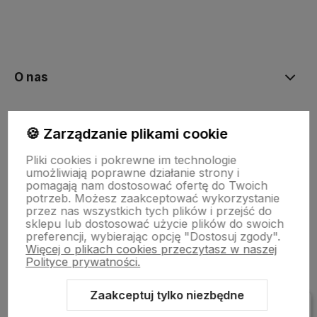
polityce prywatności
O nas
Moje konto
🍪 Zarządzanie plikami cookie
Pliki cookies i pokrewne im technologie
Bestsellery
umożliwiają poprawne działanie strony i
pomagają nam dostosować ofertę do Twoich
potrzeb. Możesz zaakceptować wykorzystanie
przez nas wszystkich tych plików i przejść do
Płatności i dostawa
sklepu lub dostosować użycie plików do swoich
preferencji, wybierając opcję "Dostosuj zgody".
Więcej o plikach cookies przeczytasz w naszej
Polityce prywatności.
Informacje
Zaakceptuj tylko niezbędne
Pomoc