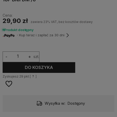
Cena:
29,90 zł
zawiera 23% VAT, bez kosztów dostawy
Produkt dostępny
・Kup teraz i zapłać za 30 dni
-
+
szt.
DO KOSZYKA
Zyskujesz
29
pkt [
?
]
Wysyłka w:
Dostępny