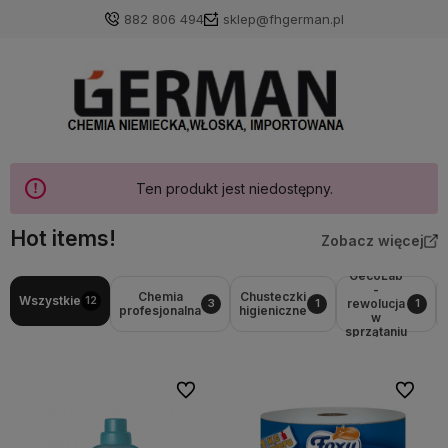
882 806 494
sklep@fhgerman.pl
Ten produkt jest niedostępny.
Hot items!
Zobacz więcej
GecoLab
-
Chemia
Chusteczki
Wszystkie
12
rewolucja
3
1
1
profesjonalna
higieniczne
w
sprzątaniu
Do ulubionych
Do ulubi