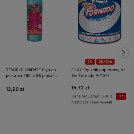
7%
OKAZJA
TESORI D ORIENTE Płyn do
FOXY Ręcznik papierowy A1
płukania 760ml 38 płukań
3w Tornado /6/192/
Ayurveda IT Nowy /12/
15,72 zł
13,90 zł
Cena regularna:
16,90 zł
-7%
Najniższa cena:
15,21 zł
Do koszyka
Do koszyka