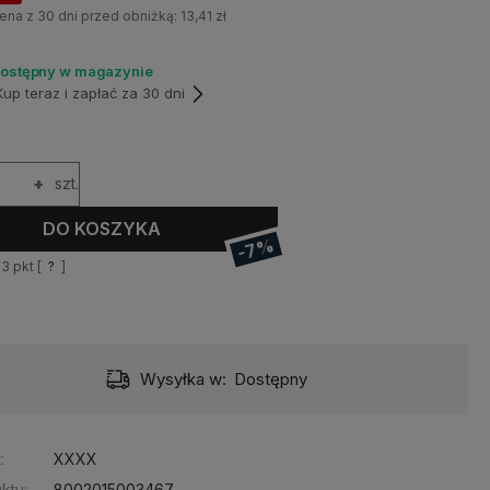
ena z 30 dni przed obniżką:
13,41 zł
dostępny w magazynie
p teraz i zapłać za 30 dni
+
szt.
DO KOSZYKA
-7%
13
pkt [
?
]
Wysyłka w:
Dostępny
:
XXXX
ktu:
8002015003467