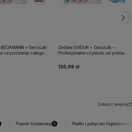
R BECKMANN + GecoLab
Zestaw EVIDUR + GecoLab –
ne czyszczenie całego
Profesjonalna czystość od prania
dłogi po sufit
po każdą powierzchnię
126,99 zł
Do koszyka
Do koszyka
Zobacz więcej
Papier toaletowy
Płatki i patyczki higieniczne
1