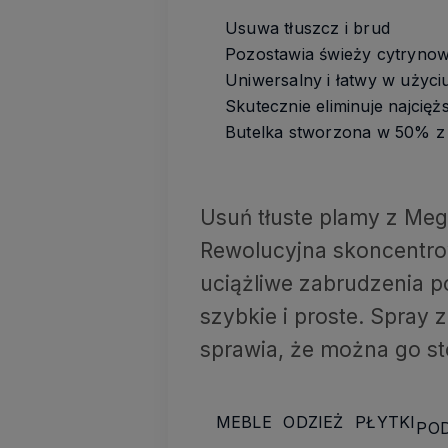
Usuwa tłuszcz i brud
Pozostawia świeży cytryno
Uniwersalny i łatwy w użyci
Skutecznie eliminuje najcię
Butelka stworzona w 50% z
Usuń tłuste plamy z Meg
Rewolucyjna skoncentro
uciążliwe zabrudzenia po
szybkie i proste. Spray
sprawia, że można go s
MEBLE
ODZIEŻ
PŁYTKI
PO