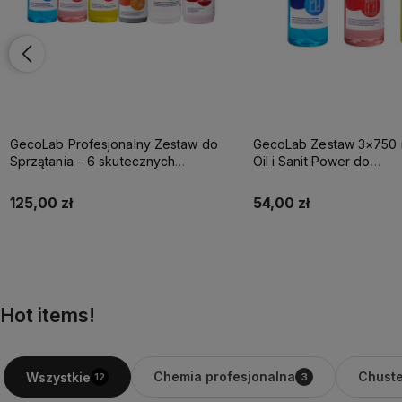
GecoLab Profesjonalny Zestaw do
GecoLab Zestaw 3×750 m
Sprzątania – 6 skutecznych
Oil i Sanit Power do
środków czyszczących do całego
kompleksowego sprząta
domu
125,00 zł
54,00 zł
Do koszyka
Do koszyka
Hot items!
Chemia profesjonalna
Chuste
Wszystkie
12
3