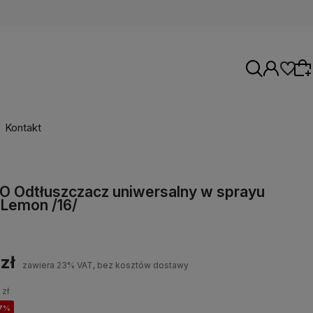
Kontakt
Wybierz coś dla siebie z naszej aktualnej
 Odtłuszczacz uniwersalny w sprayu
oferty lub zaloguj się, aby przywrócić dodane
Lemon /16/
produkty do listy z poprzedniej sesji.
zł
zawiera 23% VAT, bez kosztów dostawy
 zł
7%