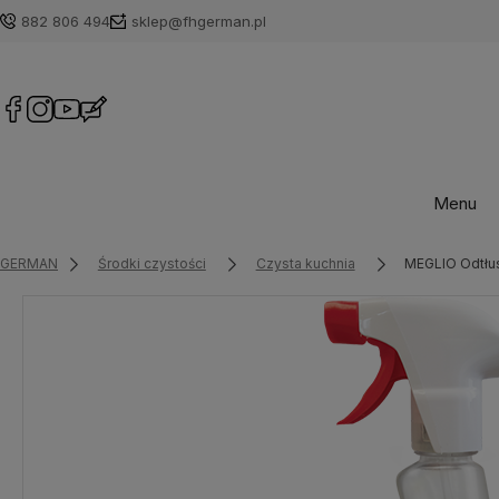
882 806 494
sklep@fhgerman.pl
Menu
GERMAN
Środki czystości
Czysta kuchnia
MEGLIO Odtłus