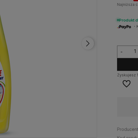
Najniższa c
Produkt 
・Ku
-
Zyskujesz
Dostępność:
Duża ilość
Producent
Kod produ