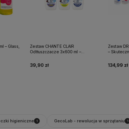
l – Glass,
Zestaw CHANTE CLAIR
Zestaw D
Odtłuszczacze 3x600 ml –
– Skutecz
nia
Lawenda, Limone, Soda – z Włoch
domu od po
39,90 zł
134,99 zł
Do koszyka
czki higieniczne
GecoLab - rewolucja w sprzątaniu
1
1