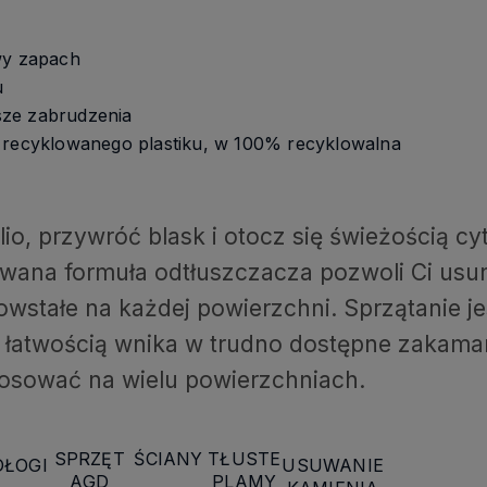
wy zapach
u
ższe zabrudzenia
 recyklowanego plastiku, w 100% recyklowalna
lio, przywróć blask i otocz się świeżością 
wana formuła odtłuszczacza pozwoli Ci usun
wstałe na każdej powierzchni. Sprzątanie je
 z łatwością wnika w trudno dostępne zakamar
tosować na wielu powierzchniach.
SPRZĘT
ŚCIANY
TŁUSTE
DŁOGI
USUWANIE
AGD
PLAMY