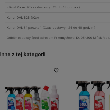
InPost Kurier
(Czas dostawy : 24 do 48 godzin )
Kurier DHL B2B
(b2b)
Kurier DHL ( 1 paczka )
(Czas dostawy : 24 do 48 godzin )
Odbiór osobisty
(pod adresem Przemysłowa 10, 05-300 Mińsk Maz.
Inne z tej kategorii
onych
onych
Do ulubionych
Do ulubionych