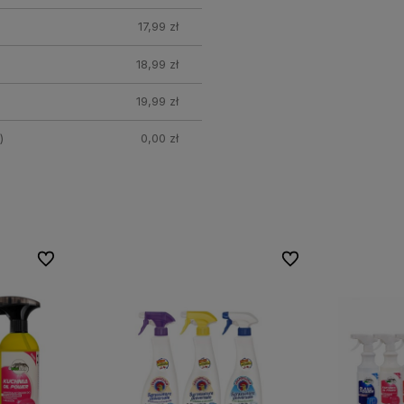
17,99 zł
18,99 zł
19,99 zł
)
0,00 zł
Do ulubionych
Do ulubionych
Do ulubionych
Do ulubionych