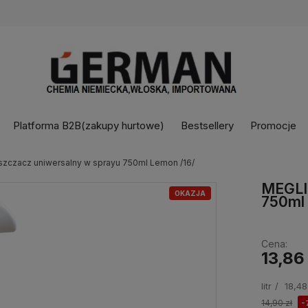
Platforma B2B(zakupy hurtowe)
Bestsellery
Promocje
zczacz uniwersalny w sprayu 750ml Lemon /16/
MEGLIO
OKAZJA
750ml 
Cena:
13,86 
litr
18,48
14,90 zł
-