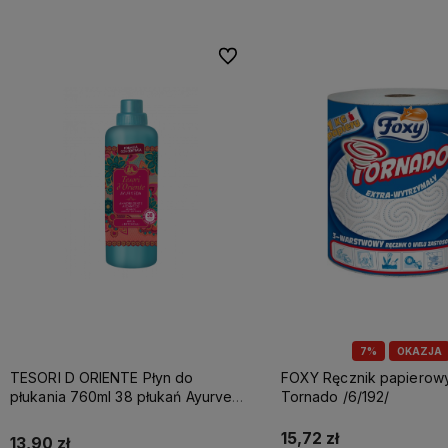
Do ulubionych
7%
OKAZJA
TESORI D ORIENTE Płyn do
FOXY Ręcznik papierowy A1 3w
płukania 760ml 38 płukań Ayurveda
Tornado /6/192/
IT Nowy /12/
15,72 zł
13,90 zł