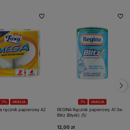
Do ulubionych
Do ulu
7%
OKAZJA
7%
OKAZJA
REGINA Ręcznik papierowy A1 3w
Blitz (Błysk) /5/
12,00 zł