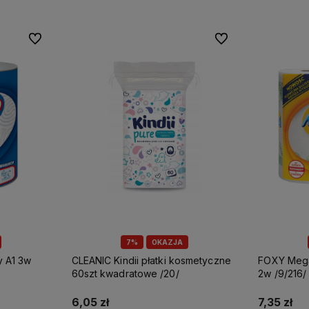
Do ulubionych
Do ulubionych
7%
OKAZJA
CLEANIC Kindii płatki kosmetyczne
FOXY Mega ręcznik papierowy A2
60szt kwadratowe /20/
2w /9/216/
6,05 zł
7,35 zł