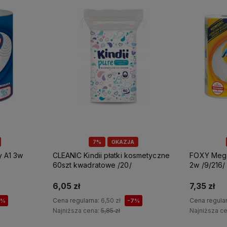
7%
OKAZJA
CLEANIC Kindii płatki kosmetyczne
FOXY Mega ręcznik papierowy A2
60szt kwadratowe /20/
2w /9/216/
6,05 zł
7,35 zł
Cena regularna:
6,50 zł
Cena regula
7%
-7%
Najniższa cena:
5,85 zł
Najniższa c