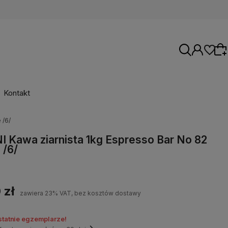
Kontakt
 /6/
Wybierz coś dla siebie z naszej aktualnej
I Kawa ziarnista 1kg Espresso Bar No 82
oferty lub zaloguj się, aby przywrócić dodane
 /6/
produkty do listy z poprzedniej sesji.
 zł
zawiera 23% VAT, bez kosztów dostawy
statnie egzemplarze!