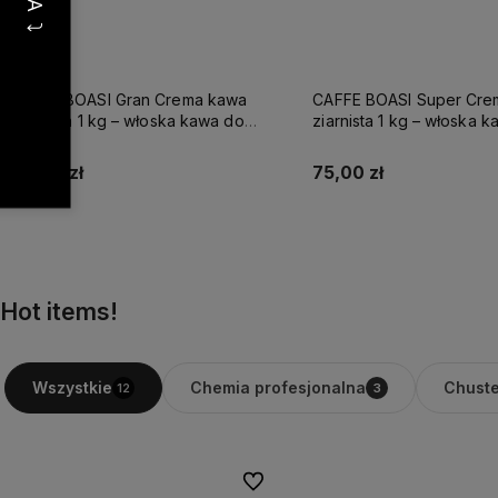
CAFFE BOASI Super Crema kawa
COSTA Coffee Crema Go
ziarnista 1 kg – włoska kawa do
Character Roast 1 kg – 
ekspresu, profesjonalna
ziarnista do ekspresu, c
palona, intensywna 9/12
75,00 zł
96,00 zł
Do koszyka
Do koszyka
Hot items!
Chemia profesjonalna
Chuste
Wszystkie
12
3
Do ulubionych