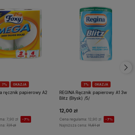
7%
OKAZJA
7%
OKAZJA
REGINA Ręcznik papierowy A1 3w
Blitz (Błysk) /5/
12,00 zł
rna:
7,90 zł
Cena regularna:
12,90 zł
-7%
-7%
ena:
7,11 zł
Najniższa cena:
11,61 zł