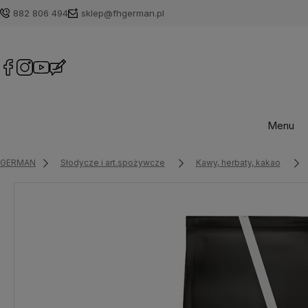
882 806 494
sklep@fhgerman.pl
Menu
GERMAN
Słodycze i art.spożywcze
Kawy, herbaty, kakao