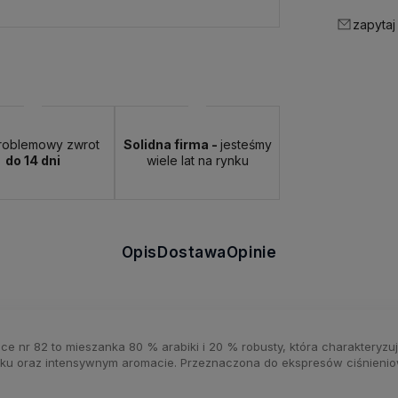
zapytaj
roblemowy zwrot
Solidna firma -
jesteśmy
do 14 dni
wiele lat na rynku
Opis
Dostawa
Opinie
vace nr 82 to mieszanka 80 % arabiki i 20 % robusty, która charaktery
oraz intensywnym aromacie. Przeznaczona do ekspresów ciśnieniow