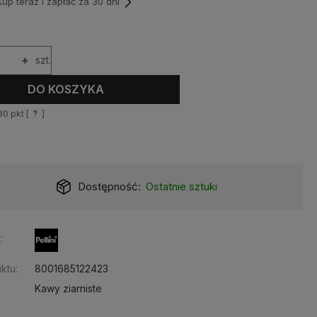
p teraz i zapłać za 30 dni
+
szt.
DO KOSZYKA
80
pkt [
?
]
Dostępność:
Ostatnie sztuki
:
ktu:
8001685122423
Kawy ziarniste