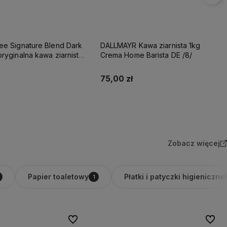
g
DALLMAYR Kawa ziarnista 1kg
 Barista DE /8/
Crema Prodomo /8/
90,00 zł
Do koszyka
Do koszyka
Zobacz więcej
Papier toaletowy
Płatki i patyczki higieniczne
1
Do ulubionych
Do ulu