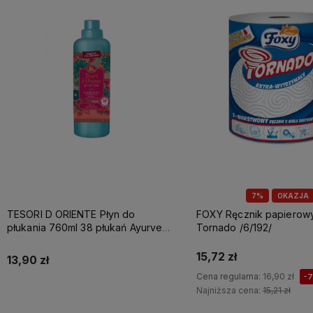
7%
OKAZJA
TESORI D ORIENTE Płyn do
FOXY Ręcznik papierowy A1 3w
płukania 760ml 38 płukań Ayurveda
Tornado /6/192/
IT Nowy /12/
15,72 zł
13,90 zł
Cena regularna:
16,90 zł
-
Najniższa cena:
15,21 zł
Do koszyka