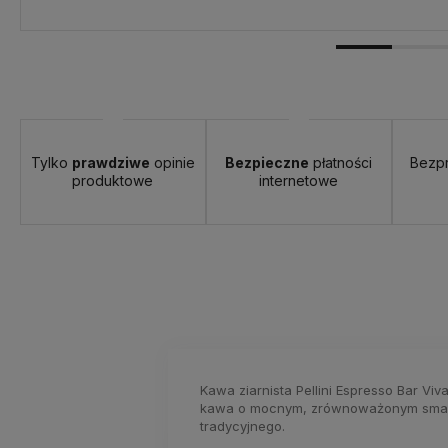
Tylko
prawdziwe
opinie
Bezpieczne
płatności
Bezp
produktowe
internetowe
Kawa ziarnista Pellini Espresso Bar Vi
kawa o mocnym, zrównoważonym smaku 
tradycyjnego.