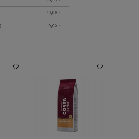
19,99 zł
)
0,00 zł
Do ulubionych
Do ulubionych
Do ulubionych
Do ulubionych