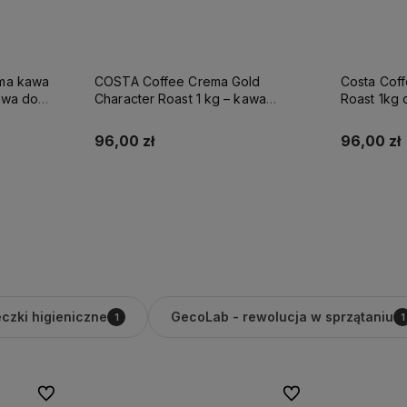
ld
Costa Coffee Signature Blend Dark
DALLMAYR Kawa ziarnista 1k
kawa
Roast 1kg oryginalna kawa ziarnista
Crema Home
iemno
intensywność 10
96,00 zł
75,00 zł
Do koszyka
czki higieniczne
GecoLab - rewolucja w sprzątaniu
1
1
Do ulubionych
Do ulubionych