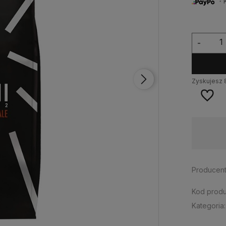
・Ku
-
Zyskujesz
stawa:
od 13,99 zł
- InPost Paczkomat 24/7
Producent
Kod produ
Kategoria: