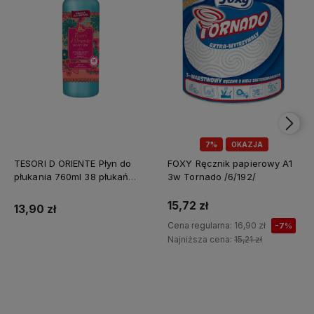
7%
OKAZJA
TESORI D ORIENTE Płyn do
FOXY Ręcznik papierowy A1
płukania 760ml 38 płukań
3w Tornado /6/192/
Ayurveda IT Nowy /12/
15,72 zł
13,90 zł
Cena regularna:
16,90 zł
-7%
Najniższa cena:
15,21 zł
Do koszyka
Do koszyka