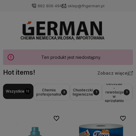
882 806 494
sklep@fhgerman.pl
Ten produkt jest niedostępny.
Hot items!
Zobacz więcej
GecoLab
-
Chemia
Chusteczki
Wszystkie
12
rewolucja
3
1
1
profesjonalna
higieniczne
w
sprzątaniu
Do ulubionych
Do ulubi