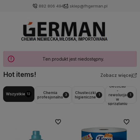
882 806 494
sklep@fhgerman.pl
Ten produkt jest niedostępny.
Hot items!
Zobacz więcej
GecoLab
-
Chemia
Chusteczki
Wszystkie
12
rewolucja
3
1
1
profesjonalna
higieniczne
w
sprzątaniu
Do ulubionych
Do ulubi