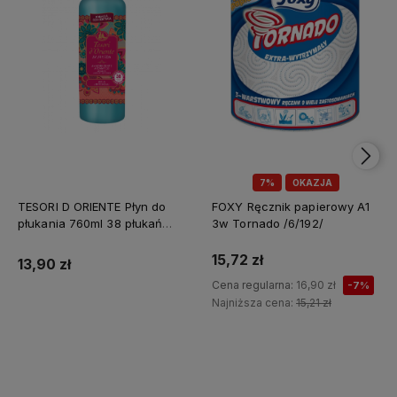
7%
OKAZJA
TESORI D ORIENTE Płyn do
FOXY Ręcznik papierowy A1
płukania 760ml 38 płukań
3w Tornado /6/192/
Ayurveda IT Nowy /12/
15,72 zł
13,90 zł
Cena regularna:
16,90 zł
-7%
Najniższa cena:
15,21 zł
Do koszyka
Do koszyka